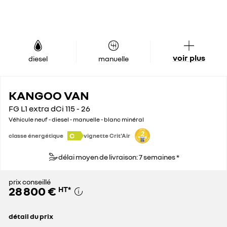
voir plus
diesel
manuelle
KANGOO VAN
FG L1 extra dCi 115 - 26
Véhicule neuf - diesel - manuelle - blanc minéral
C
classe énergétique
vignette Crit'Air
délai moyen de livraison: 7 semaines *
prix conseillé
28 800 €
HT
*
détail du prix
prix conseillé
28 800 €