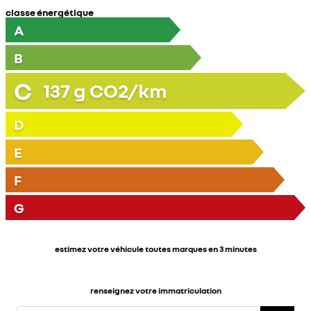
classe énergétique
A
B
C
137
g CO2/km
D
E
F
G
estimez votre véhicule toutes marques en 3 minutes
renseignez votre immatriculation