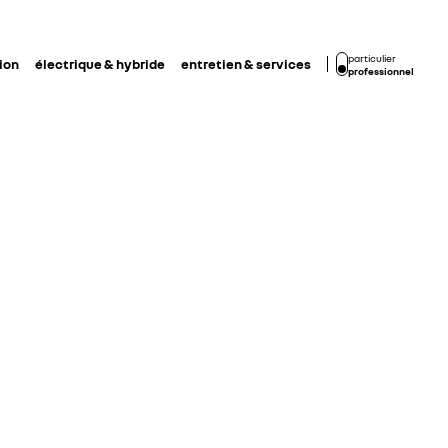
particulier
ion
électrique & hybride
entretien & services
professionnel