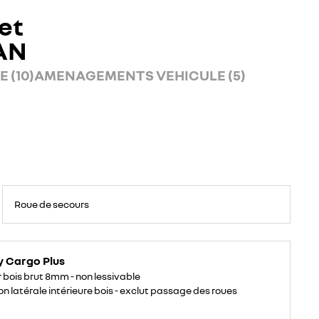
et
AN
 (10)
AMENAGEMENTS VEHICULE (5)
Roue de secours
y Cargo Plus
 bois brut 8mm - non lessivable
on latérale intérieure bois - exclut passage des roues