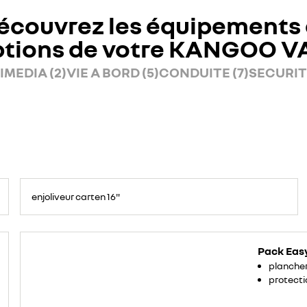
écouvrez les équipements 
ptions de votre KANGOO V
IMEDIA (2)
VIE A BORD (5)
CONDUITE (7)
SECURITE
enjoliveur carten 16"
Pack Eas
plancher
protecti