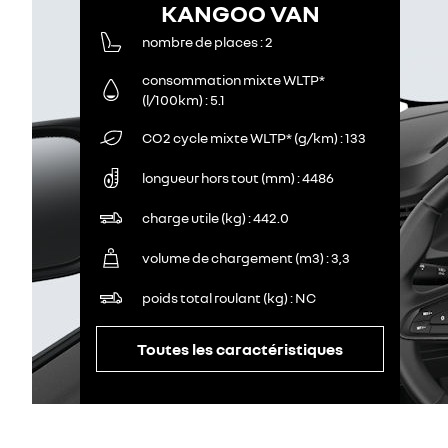
KANGOO VAN
nombre de places
2
consommation mixte WLTP*
(l/100km)
5.1
CO2 cycle mixte WLTP* (g/km)
133
longueur hors tout (mm)
4486
charge utile (kg)
442.0
volume de chargement (m3)
3,3
poids total roulant (kg)
NC
Toutes les caractéristiques