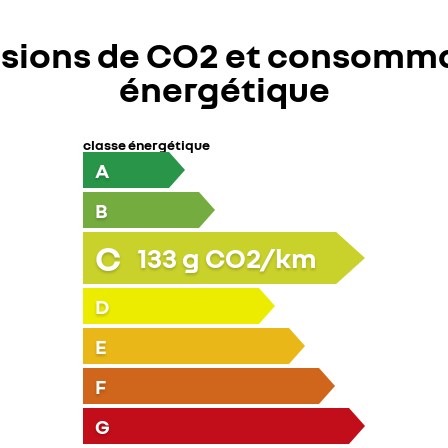
sions de CO2 et consomm
énergétique
classe énergétique
A
B
C
133
g CO2/km
D
E
F
G