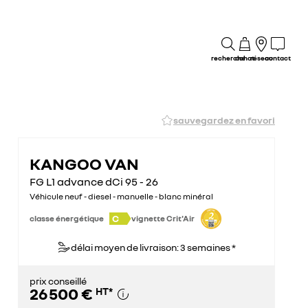
recherche
achat
réseau
contact
sauvegardez en favori
KANGOO VAN
FG L1 advance dCi 95 - 26
Véhicule neuf - diesel - manuelle - blanc minéral
C
classe énergétique
vignette Crit'Air
délai moyen de livraison: 3 semaines *
prix conseillé
26 500 €
HT
*