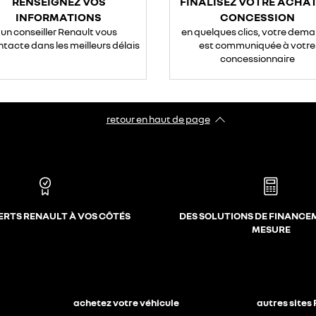
RENSEIGNEZ VOS
FINALISEZ VOTRE ACHAT
INFORMATIONS
CONCESSION
un conseiller Renault vous
en quelques clics, votre dem
ntacte dans les meilleurs délais
est communiquée à votre
concessionnaire
retour en haut de page​
ERTS RENAULT À VOS CÔTÉS
DES SOLUTIONS DE FINANCE
MESURE
achetez votre véhicule
autres sites