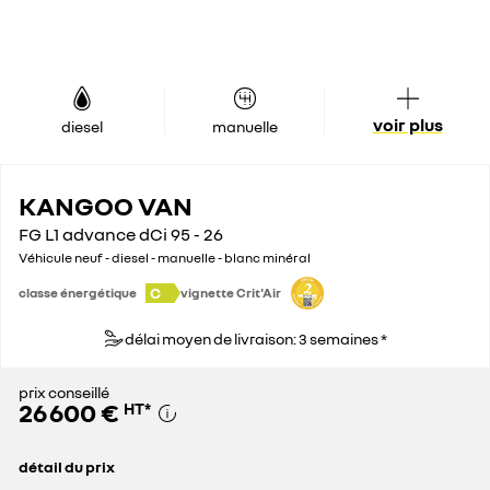
voir plus
diesel
manuelle
KANGOO VAN
FG L1 advance dCi 95 - 26
Véhicule neuf - diesel - manuelle - blanc minéral
C
classe énergétique
vignette Crit'Air
délai moyen de livraison: 3 semaines *
prix conseillé
26 600 €
HT
*
détail du prix
prix conseillé
26 600 €