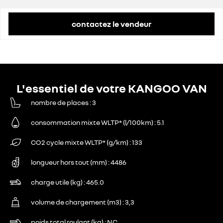
contactez le vendeur
L'essentiel de votre KANGOO VAN
nombre de places
3
consommation mixte WLTP* (l/100km)
5.1
CO2 cycle mixte WLTP* (g/km)
133
longueur hors tout (mm)
4486
charge utile (kg)
465.0
volume de chargement (m3)
3,3
poids total roulant (kg)
NC