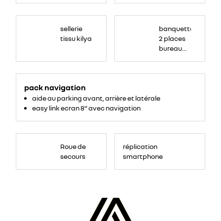
sellerie
banquette
tissu kilya
2 places
bureau
mobile
pack navigation
aide au parking avant, arrière et latérale
easy link ecran 8" avec navigation
Roue de
réplication
secours
smartphone