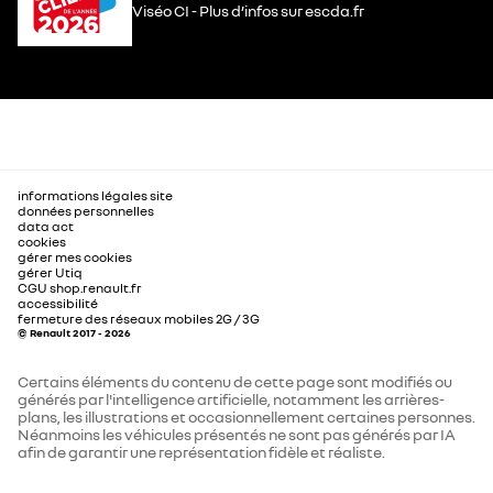
Viséo CI - Plus d’infos sur escda.fr
informations légales site
données personnelles
data act
cookies
gérer mes cookies
gérer Utiq
CGU shop.renault.fr
accessibilité
fermeture des réseaux mobiles 2G / 3G
© Renault 2017 - 2026
Certains éléments du contenu de cette page sont modifiés ou
générés par l'intelligence artificielle, notamment les arrières-
plans, les illustrations et occasionnellement certaines personnes.
Néanmoins les véhicules présentés ne sont pas générés par IA
afin de garantir une représentation fidèle et réaliste.