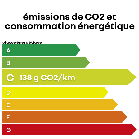
émissions de CO2 et
consommation énergétique
classe énergétique
A
B
C
138
g CO2/km
D
E
F
G