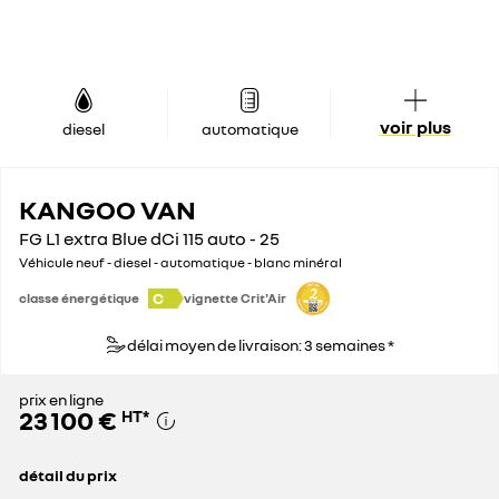
voir plus
diesel
automatique
KANGOO VAN
FG L1 extra Blue dCi 115 auto - 25
Véhicule neuf - diesel - automatique - blanc minéral
C
classe énergétique
vignette Crit'Air
délai moyen de livraison: 3 semaines *
prix en ligne
23 100 €
HT
*
détail du prix
prix conseillé
30 800 €