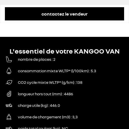
remise concessionnaire déduite
7 700 €
contactez le vendeur
L'essentiel de votre KANGOO VAN
nombre de places
2
consommation mixte WLTP* (l/100km)
5.3
CO2 cycle mixte WLTP* (g/km)
138
longueur hors tout (mm)
4486
charge utile (kg)
446.0
volume de chargement (m3)
3,3
poids total roulant (kg)
NC