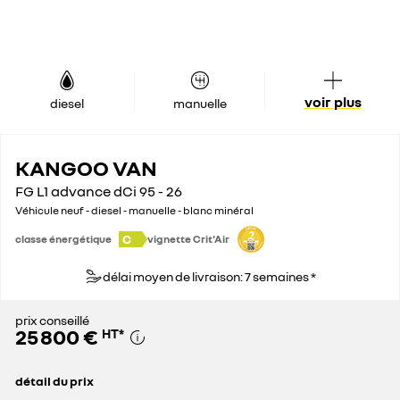
voir plus
diesel
manuelle
KANGOO VAN
FG L1 advance dCi 95 - 26
Véhicule neuf - diesel - manuelle - blanc minéral
C
classe énergétique
vignette Crit'Air
délai moyen de livraison: 7 semaines *
prix conseillé
25 800 €
HT
*
détail du prix
prix conseillé
25 800 €