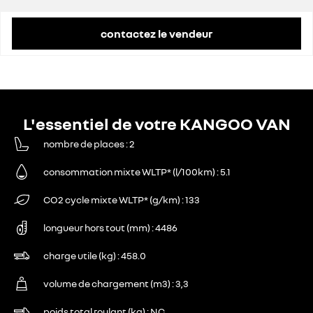
contactez le vendeur
L'essentiel de votre KANGOO VAN
nombre de places
2
consommation mixte WLTP* (l/100km)
5.1
CO2 cycle mixte WLTP* (g/km)
133
longueur hors tout (mm)
4486
charge utile (kg)
458.0
volume de chargement (m3)
3,3
poids total roulant (kg)
NC