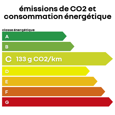
émissions de CO2 et
consommation énergétique
classe énergétique
A
B
C
133
g CO2/km
D
E
F
G