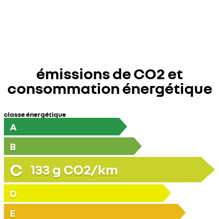
émissions de CO2 et
consommation énergétique
classe énergétique
A
B
C
133
g CO2/km
D
E