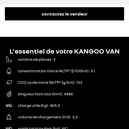
contactez le vendeur
L'essentiel de votre KANGOO VAN
nombre de places
3
consommation mixte WLTP* (l/100km)
5.1
CO2 cycle mixte WLTP* (g/km)
133
longueur hors tout (mm)
4486
charge utile (kg)
465.0
volume de chargement (m3)
3,3
poids total roulant (kg)
NC