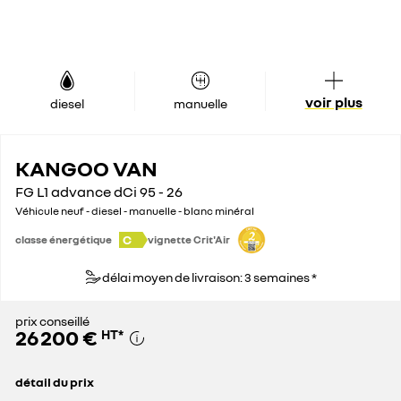
voir plus
diesel
manuelle
KANGOO VAN
FG L1 advance dCi 95 - 26
Véhicule neuf - diesel - manuelle - blanc minéral
C
classe énergétique
vignette Crit'Air
délai moyen de livraison: 3 semaines *
prix conseillé
26 200 €
HT
*
détail du prix
prix conseillé
26 200 €