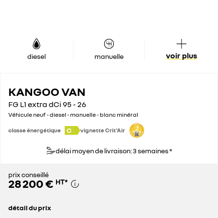
voir plus
diesel
manuelle
KANGOO VAN
FG L1 extra dCi 95 - 26
Véhicule neuf - diesel - manuelle - blanc minéral
C
classe énergétique
vignette Crit'Air
délai moyen de livraison: 3 semaines *
prix conseillé
28 200 €
HT
*
détail du prix
prix conseillé
28 200 €