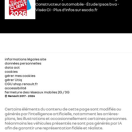
Constructeur automobile - Étude Ipsos bva -
Viséo CI - Plus d’infos sur escda.fr
informations légales site
données personnelles
data act
cookies
gérer mes cookies
gérer Utiq
CGU shop.renault.fr
accessibilité
fermeture des réseaux mobiles 2G / 3G
© Renault 2017 - 2026
Certains éléments du contenu de cette page sont modifiés ou
générés par l'intelligence artificielle, notamment les arrières-
plans, les illustrations et occasionnellement certaines personnes.
Néanmoins les véhicules présentés ne sont pas générés par IA
afin de garantir une représentation fidèle et réaliste.