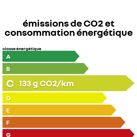
émissions de CO2 et
consommation énergétique
classe énergétique
A
B
C
133
g CO2/km
D
E
F
G