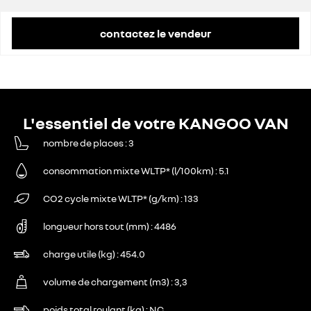
contactez le vendeur
L'essentiel de votre KANGOO VAN
nombre de places
3
consommation mixte WLTP* (l/100km)
5.1
CO2 cycle mixte WLTP* (g/km)
133
longueur hors tout (mm)
4486
charge utile (kg)
454.0
volume de chargement (m3)
3,3
poids total roulant (kg)
NC