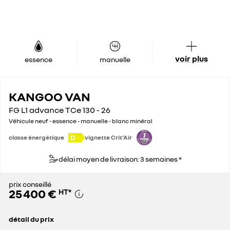
voir plus
essence
manuelle
KANGOO VAN
FG L1 advance TCe 130 - 26
Véhicule neuf - essence - manuelle - blanc minéral
D
classe énergétique
vignette Crit'Air
délai moyen de livraison: 3 semaines *
prix conseillé
25 400 €
HT
*
détail du prix
prix conseillé
25 400 €