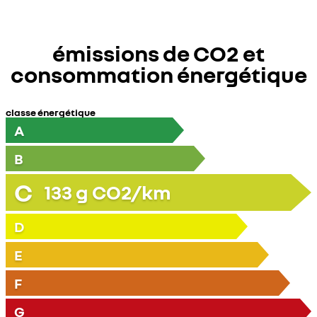
émissions de CO2 et
consommation énergétique
classe énergétique
A
B
C
133
g CO2/km
D
E
F
G