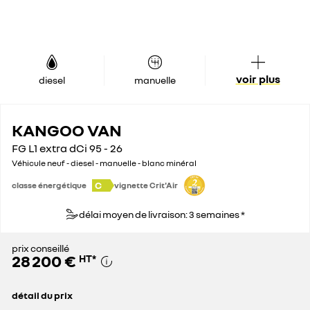
voir plus
diesel
manuelle
KANGOO VAN
FG L1 extra dCi 95 - 26
Véhicule neuf - diesel - manuelle - blanc minéral
C
classe énergétique
vignette Crit'Air
délai moyen de livraison: 3 semaines *
prix conseillé
28 200 €
HT
*
détail du prix
prix conseillé
28 200 €