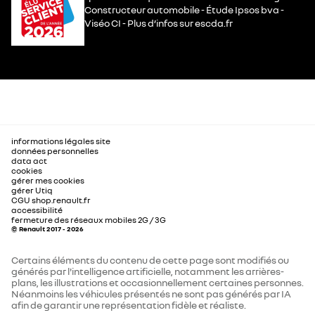
Constructeur automobile - Étude Ipsos bva -
Viséo CI - Plus d’infos sur escda.fr
informations légales site
données personnelles
data act
cookies
gérer mes cookies
gérer Utiq
CGU shop.renault.fr
accessibilité
fermeture des réseaux mobiles 2G / 3G
© Renault 2017 - 2026
Certains éléments du contenu de cette page sont modifiés ou
générés par l'intelligence artificielle, notamment les arrières-
plans, les illustrations et occasionnellement certaines personnes.
Néanmoins les véhicules présentés ne sont pas générés par IA
afin de garantir une représentation fidèle et réaliste.