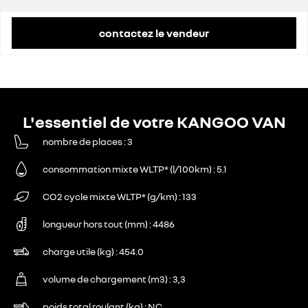
contactez le vendeur
L'essentiel de votre KANGOO VAN
nombre de places
3
consommation mixte WLTP* (l/100km)
5.1
CO2 cycle mixte WLTP* (g/km)
133
longueur hors tout (mm)
4486
charge utile (kg)
454.0
volume de chargement (m3)
3,3
poids total roulant (kg)
NC