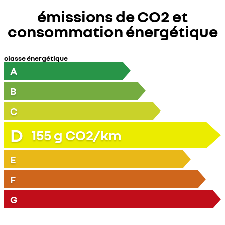
émissions de CO2 et
consommation énergétique
classe énergétique
A
B
C
D
155
g CO2/km
E
F
G