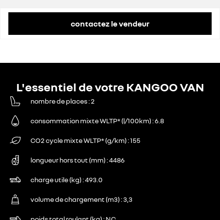
contactez le vendeur
L'essentiel de votre KANGOO VAN
nombre de places
2
consommation mixte WLTP* (l/100km)
6.8
CO2 cycle mixte WLTP* (g/km)
155
longueur hors tout (mm)
4486
charge utile (kg)
493.0
volume de chargement (m3)
3,3
poids total roulant (kg)
NC