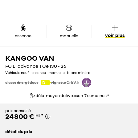
voir plus
essence
manuelle
KANGOO VAN
FG L1 advance TCe 130 - 26
Véhicule neuf - essence - manuelle - blanc minéral
D
classe énergétique
vignette Crit'Air
délai moyen de livraison: 7 semaines *
prix conseillé
24 800 €
HT
*
détail du prix
prix conseillé
24 800 €