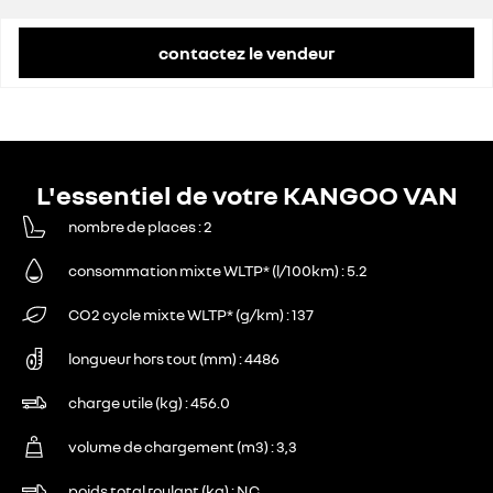
contactez le vendeur
L'essentiel de votre KANGOO VAN
nombre de places
2
consommation mixte WLTP* (l/100km)
5.2
CO2 cycle mixte WLTP* (g/km)
137
longueur hors tout (mm)
4486
charge utile (kg)
456.0
volume de chargement (m3)
3,3
poids total roulant (kg)
NC