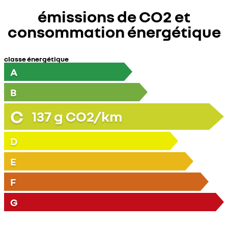
émissions de CO2 et
consommation énergétique
classe énergétique
A
B
C
137
g CO2/km
D
E
F
G