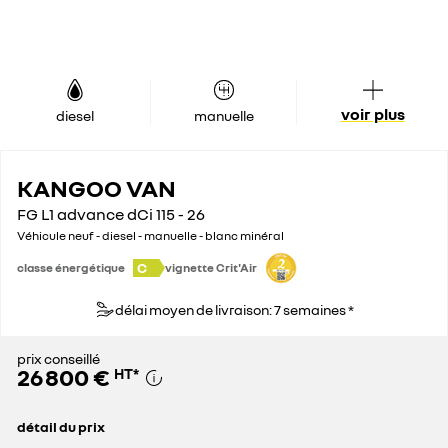
voir plus
diesel
manuelle
KANGOO VAN
FG L1 advance dCi 115 - 26
Véhicule neuf - diesel - manuelle - blanc minéral
C
classe énergétique
vignette Crit'Air
délai moyen de livraison: 7 semaines *
prix conseillé
26 800 €
HT
*
détail du prix
prix conseillé
26 800 €