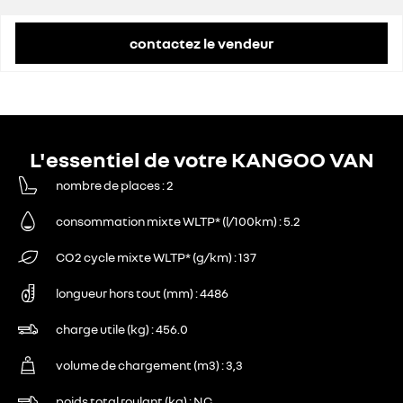
contactez le vendeur
L'essentiel de votre KANGOO VAN
nombre de places
2
consommation mixte WLTP* (l/100km)
5.2
CO2 cycle mixte WLTP* (g/km)
137
longueur hors tout (mm)
4486
charge utile (kg)
456.0
volume de chargement (m3)
3,3
poids total roulant (kg)
NC