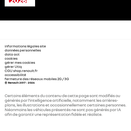
informations légales site
données personnelles
data act
cookies
gérer mes cookies
gérer Utiq
CGU shop.renault.fr
accessibilité
fermeture des réseaux mobiles 2G / 3G
© Renault 2017 - 2026
Certains éléments du contenu de cette page sont modifiés ou
générés par l'intelligence artificielle, notamment les arrières-
plans, les illustrations et occasionnellement certaines personnes.
Néanmoins les véhicules présentés ne sont pas générés par IA
afin de garantir une représentation fidèle et réaliste.