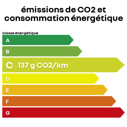
émissions de CO2 et
consommation énergétique
classe énergétique
A
B
C
137
g CO2/km
D
E
F
G