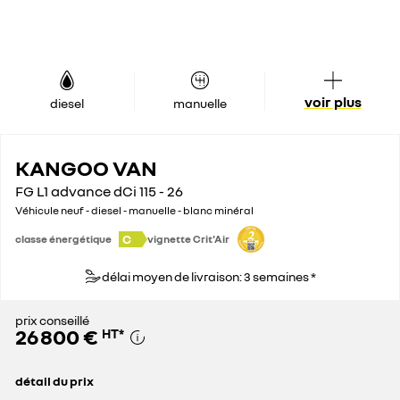
voir plus
diesel
manuelle
KANGOO VAN
FG L1 advance dCi 115 - 26
Véhicule neuf - diesel - manuelle - blanc minéral
C
classe énergétique
vignette Crit'Air
délai moyen de livraison: 3 semaines *
prix conseillé
26 800 €
HT
*
détail du prix
prix conseillé
26 800 €