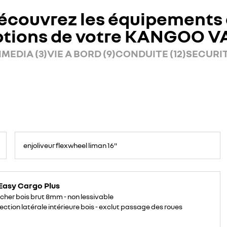
écouvrez les équipements 
ptions de votre KANGOO V
MEDIA (3)
VIE A BORD (9)
CONDUITE (12)
SECURIT
enjoliveur flexwheel liman 16"
Easy Cargo Plus
cher bois brut 8mm - non lessivable
ection latérale intérieure bois - exclut passage des roues