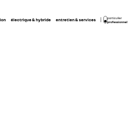
particulier
ion
électrique & hybride
entretien & services
professionnel