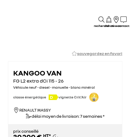
recherche
achat
réseau
contact
sauvegardez en favori
KANGOO VAN
FG L2 extra dCi 115 - 26
Véhicule neuf - diesel - manuelle - blanc minéral
D
classe énergétique
vignette Crit'Air
RENAULT MASSY
délai moyen de livraison: 7 semaines *
prix conseillé
30 200 €
HT
*