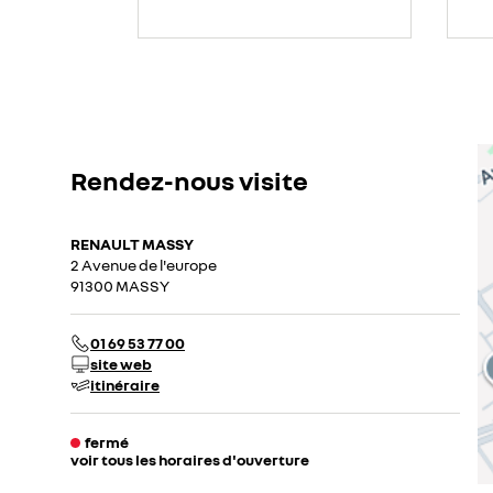
Rendez-nous visite
RENAULT MASSY
2 Avenue de l'europe
91300 MASSY
01 69 53 77 00
site web
itinéraire
fermé
voir tous les horaires d'ouverture
lundi
09:00 - 12:30
13:30 - 19:00