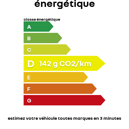
énergétique
classe énergétique
A
B
C
D
142
g CO2/km
E
F
G
estimez votre véhicule toutes marques en 3 minutes