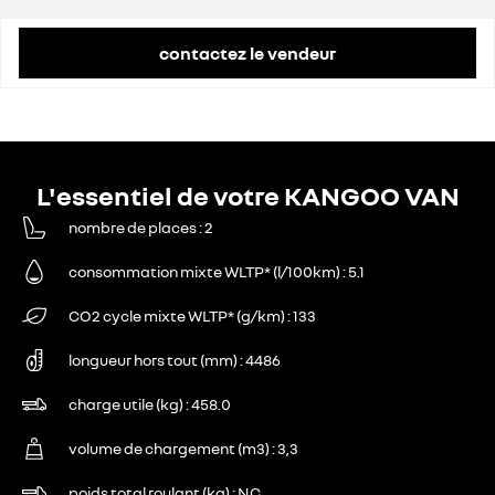
contactez le vendeur
L'essentiel de votre KANGOO VAN
nombre de places
2
consommation mixte WLTP* (l/100km)
5.1
CO2 cycle mixte WLTP* (g/km)
133
longueur hors tout (mm)
4486
charge utile (kg)
458.0
volume de chargement (m3)
3,3
poids total roulant (kg)
NC