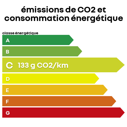
émissions de CO2 et
consommation énergétique
classe énergétique
A
B
C
133
g CO2/km
D
E
F
G