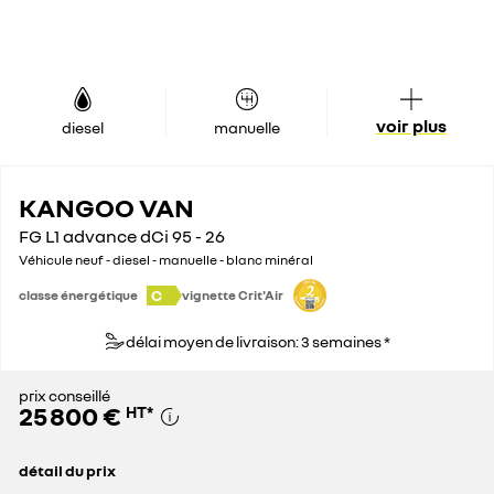
voir plus
diesel
manuelle
KANGOO VAN
FG L1 advance dCi 95 - 26
Véhicule neuf - diesel - manuelle - blanc minéral
C
classe énergétique
vignette Crit'Air
délai moyen de livraison: 3 semaines *
prix conseillé
25 800 €
HT
*
détail du prix
prix conseillé
25 800 €