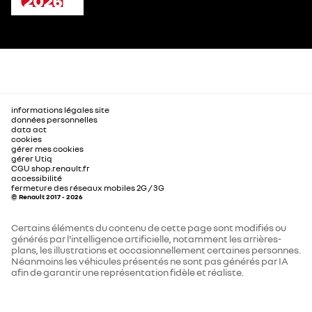
informations légales site
données personnelles
data act
cookies
gérer mes cookies
gérer Utiq
CGU shop.renault.fr
accessibilité
fermeture des réseaux mobiles 2G / 3G
© Renault 2017 - 2026
Certains éléments du contenu de cette page sont modifiés ou
générés par l'intelligence artificielle, notamment les arrières-
plans, les illustrations et occasionnellement certaines personnes.
Néanmoins les véhicules présentés ne sont pas générés par IA
afin de garantir une représentation fidèle et réaliste.