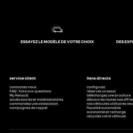
ESSAYEZ LE MODÈLE DE VOTRE CHOIX
DES EXP
service client
liens directs
contactez-nous
configurez
FAQ : foire aux questions
réservez un essai
My Renault
téléchargez une brochure
accès sourds et malentendants
découvrez toutes nos offre
commandez une attestation
nos véhicules utilitaires ne
campagnes de rappel
fiscalité automobile
autonomie et recharge
recyclez votre véhicule