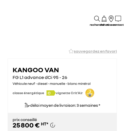
recherche
achat
réseau
contact
sauvegardez en favori
KANGOO VAN
FG L1 advance dCi 95 - 26
Véhicule neuf - diesel - manuelle - blanc minéral
C
classe énergétique
vignette Crit'Air
délai moyen de livraison: 3 semaines *
prix conseillé
25 800 €
HT
*