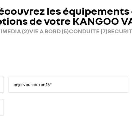
écouvrez les équipements 
ptions de votre KANGOO V
IMEDIA (2)
VIE A BORD (5)
CONDUITE (7)
SECURITE
enjoliveur carten 16"