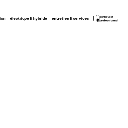
particulier
ion
électrique & hybride
entretien & services
professionnel