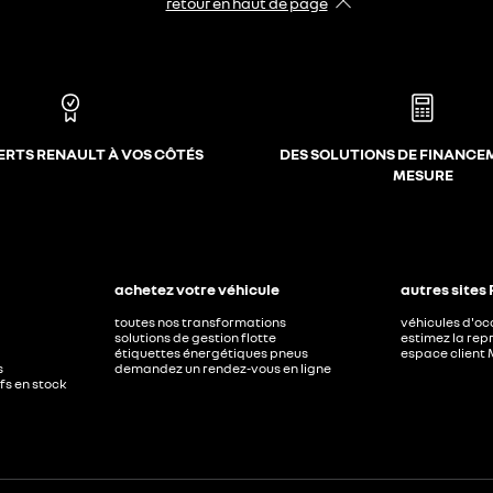
retour en haut de page​
ERTS RENAULT À VOS CÔTÉS
DES SOLUTIONS DE FINANCE
MESURE
achetez votre véhicule
autres sites
toutes nos transformations
véhicules d'o
solutions de gestion flotte
estimez la repr
étiquettes énergétiques pneus
espace client 
s
demandez un rendez-vous en ligne
ufs en stock