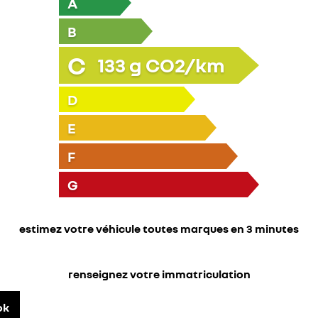
A
B
C
133
g CO2/km
D
E
F
G
estimez votre véhicule toutes marques en 3 minutes
renseignez votre immatriculation
ok