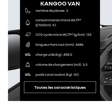
KANGOO VAN
nombre de places
2
consommation mixte WLTP*
(l/100km)
5.1
CO2 cycle mixte WLTP* (g/km)
133
longueur hors tout (mm)
4486
charge utile (kg)
458.0
volume de chargement (m3)
3,3
poids total roulant (kg)
NC
Toutes les caractéristiques