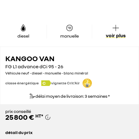
voir plus
diesel
manuelle
KANGOO VAN
FG L1 advance dCi 95 - 26
Véhicule neuf - diesel - manuelle - blanc minéral
C
classe énergétique
vignette Crit'Air
délai moyen de livraison: 3 semaines *
prix conseillé
25 800 €
HT
*
détail du prix
prix conseillé
25 800 €