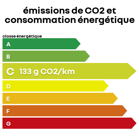
émissions de CO2 et
consommation énergétique
classe énergétique
A
B
C
133
g CO2/km
D
E
F
G