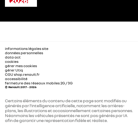
informations légales site
données personnelles
data act
cookies
gérer mes cookies
gérer Utiq
CGU shop.renault.fr
accessibilité
fermeture des réseaux mobiles 2G / 3G
© Renault 2017 - 2026
Certains éléments du contenu de cette page sont modifiés ou
générés par l'intelligence artificielle, notamment les arrières-
plans, les illustrations et occasionnellement certaines personnes.
Néanmoins les véhicules présentés ne sont pas générés par IA
afin de garantir une représentation fidèle et réaliste.