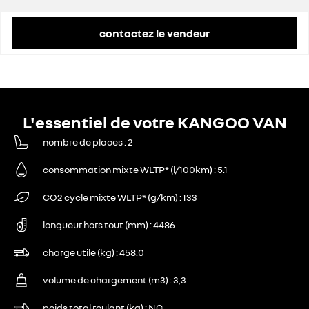
contactez le vendeur
L'essentiel de votre KANGOO VAN
nombre de places
2
consommation mixte WLTP* (l/100km)
5.1
CO2 cycle mixte WLTP* (g/km)
133
longueur hors tout (mm)
4486
charge utile (kg)
458.0
volume de chargement (m3)
3,3
poids total roulant (kg)
NC