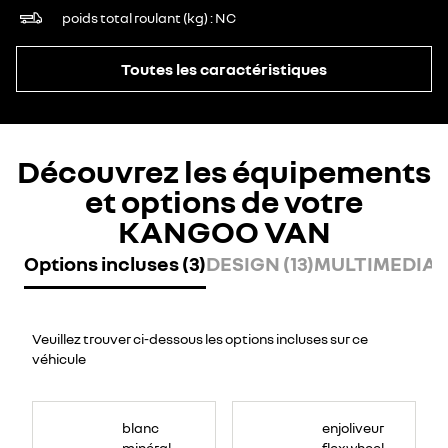
poids total roulant (kg)
NC
Toutes les caractéristiques
Découvrez les équipements
et options de votre
KANGOO VAN
Options incluses (3)
DESIGN (13)
MULTIMEDIA (
Veuillez trouver ci-dessous les options incluses sur ce
véhicule
blanc
enjoliveur
minéral
flexwheel