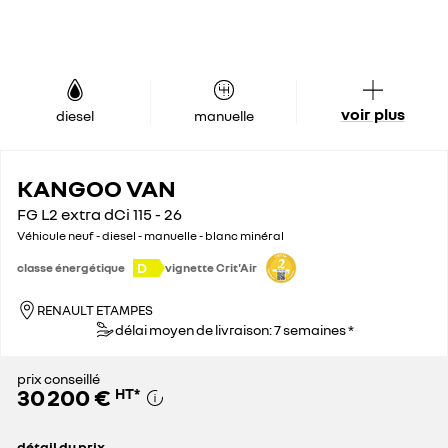
voir plus
diesel
manuelle
KANGOO VAN
FG L2 extra dCi 115 - 26
Véhicule neuf - diesel - manuelle - blanc minéral
D
classe énergétique
vignette Crit'Air
RENAULT ETAMPES
délai moyen de livraison: 7 semaines *
prix conseillé
30 200 €
HT
*
détail du prix