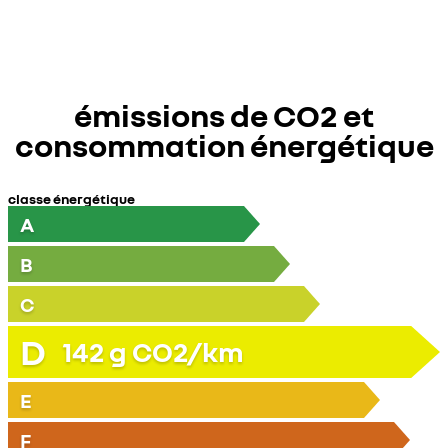
émissions de CO2 et
consommation énergétique
classe énergétique
A
B
C
D
142
g CO2/km
E
F