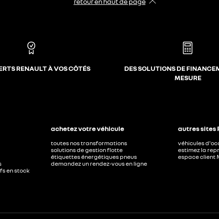
retour en haut de page​
ERTS RENAULT À VOS CÔTÉS
DES SOLUTIONS DE FINANCE
MESURE
achetez votre véhicule
autres sites
toutes nos transformations
véhicules d'o
solutions de gestion flotte
estimez la repr
étiquettes énergétiques pneus
espace client 
s
demandez un rendez-vous en ligne
ufs en stock