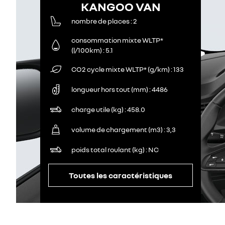
KANGOO VAN
nombre de places
2
consommation mixte WLTP*
(l/100km)
5.1
CO2 cycle mixte WLTP* (g/km)
133
longueur hors tout (mm)
4486
charge utile (kg)
458.0
volume de chargement (m3)
3,3
poids total roulant (kg)
NC
Toutes les caractéristiques