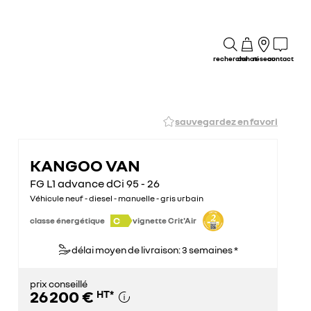
recherche
achat
réseau
contact
sauvegardez en favori
KANGOO VAN
FG L1 advance dCi 95 - 26
Véhicule neuf - diesel - manuelle - gris urbain
C
classe énergétique
vignette Crit'Air
délai moyen de livraison: 3 semaines *
prix conseillé
26 200 €
HT
*