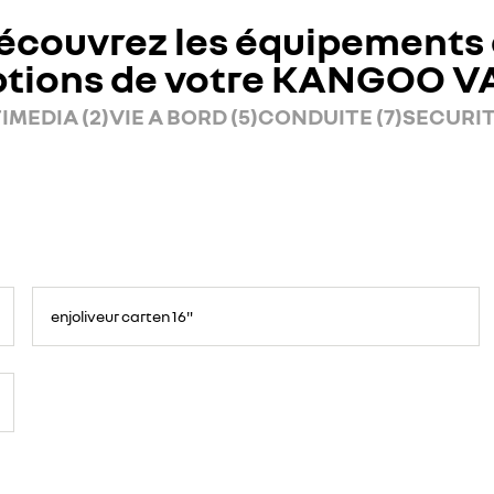
écouvrez les équipements 
ptions de votre KANGOO V
IMEDIA (2)
VIE A BORD (5)
CONDUITE (7)
SECURITE
enjoliveur carten 16"