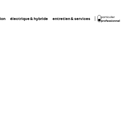
particulier
ion
électrique & hybride
entretien & services
professionnel