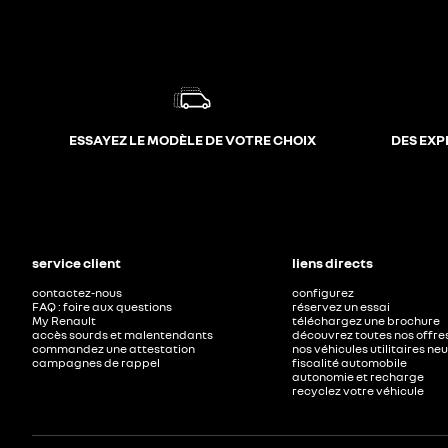
ESSAYEZ LE MODÈLE DE VOTRE CHOIX
DES EXP
service client
liens directs
contactez-nous
configurez
FAQ : foire aux questions
réservez un essai
My Renault
téléchargez une brochure
accès sourds et malentendants
découvrez toutes nos offre
commandez une attestation
nos véhicules utilitaires ne
campagnes de rappel
fiscalité automobile
autonomie et recharge
recyclez votre véhicule