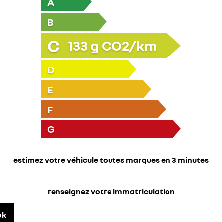
A
B
C
133
g CO2/km
D
E
F
G
estimez votre véhicule toutes marques en 3 minutes
renseignez votre immatriculation
ok