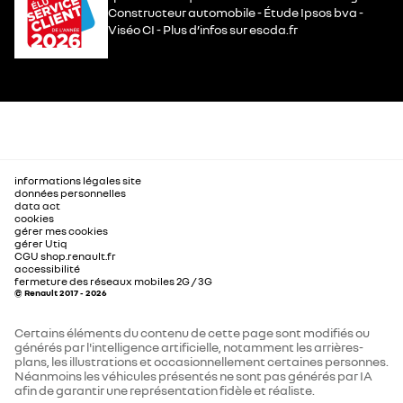
Constructeur automobile - Étude Ipsos bva -
Viséo CI - Plus d’infos sur escda.fr
informations légales site
données personnelles
data act
cookies
gérer mes cookies
gérer Utiq
CGU shop.renault.fr
accessibilité
fermeture des réseaux mobiles 2G / 3G
© Renault 2017 - 2026
Certains éléments du contenu de cette page sont modifiés ou
générés par l'intelligence artificielle, notamment les arrières-
plans, les illustrations et occasionnellement certaines personnes.
Néanmoins les véhicules présentés ne sont pas générés par IA
afin de garantir une représentation fidèle et réaliste.