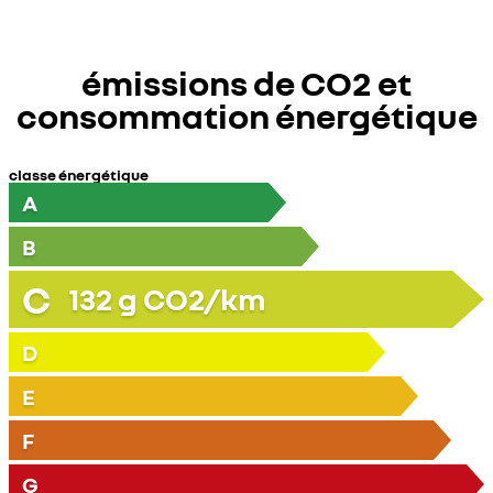
émissions de CO2 et
consommation énergétique
classe énergétique
A
B
C
132
g CO2/km
D
E
F
G