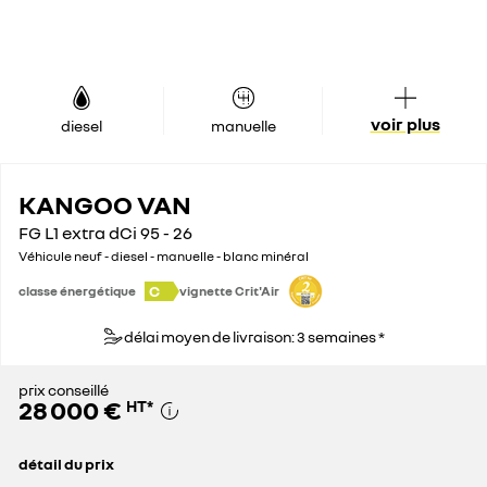
voir plus
diesel
manuelle
KANGOO VAN
FG L1 extra dCi 95 - 26
Véhicule neuf - diesel - manuelle - blanc minéral
C
classe énergétique
vignette Crit'Air
délai moyen de livraison: 3 semaines *
prix conseillé
28 000 €
HT
*
détail du prix
prix conseillé
28 000 €