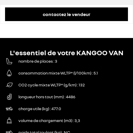
contactez le vendeur
L'essentiel de votre KANGOO VAN
nombre de places
3
consommation mixte WLTP* (l/100km)
5.1
CO2 cycle mixte WLTP* (g/km)
132
longueur hors tout (mm)
4486
charge utile (kg)
477.0
volume de chargement (m3)
3,3
poids total roulant (kg)
NC