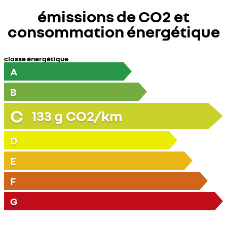
émissions de CO2 et
consommation énergétique
classe énergétique
A
B
C
133
g CO2/km
D
E
F
G