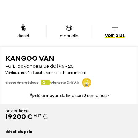
voir plus
diesel
manuelle
KANGOO VAN
FG L1 advance Blue dCi 95 - 25
Véhicule neuf - diesel - manuelle - blanc minéral
C
classe énergétique
vignette Crit'Air
délai moyen de livraison: 3 semaines *
prix en ligne
19 200 €
HT
*
détail du prix
prix conseillé
25 600 €