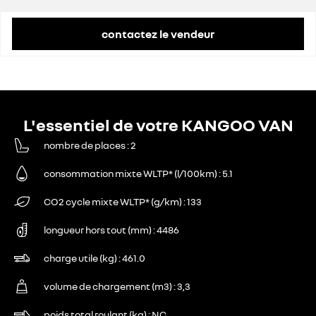
remise concessionnaire déduite
6 400 €
contactez le vendeur
L'essentiel de votre KANGOO VAN
nombre de places
2
consommation mixte WLTP* (l/100km)
5.1
CO2 cycle mixte WLTP* (g/km)
133
longueur hors tout (mm)
4486
charge utile (kg)
461.0
volume de chargement (m3)
3,3
poids total roulant (kg)
NC