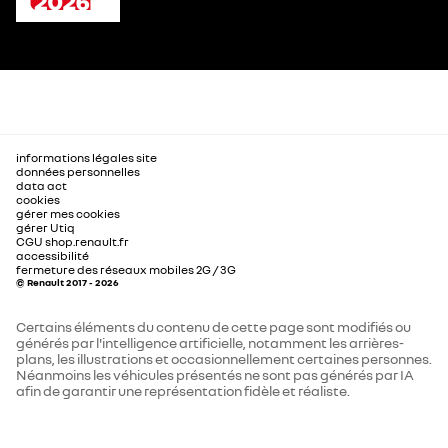
informations légales site
données personnelles
data act
cookies
gérer mes cookies
gérer Utiq
CGU shop.renault.fr
accessibilité
fermeture des réseaux mobiles 2G / 3G
© Renault 2017 - 2026
Certains éléments du contenu de cette page sont modifiés ou
générés par l'intelligence artificielle, notamment les arrières-
plans, les illustrations et occasionnellement certaines personnes.
Néanmoins les véhicules présentés ne sont pas générés par IA
afin de garantir une représentation fidèle et réaliste.