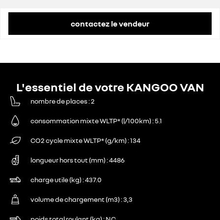
contactez le vendeur
L'essentiel de votre KANGOO VAN
nombre de places
2
consommation mixte WLTP* (l/100km)
5.1
CO2 cycle mixte WLTP* (g/km)
134
longueur hors tout (mm)
4486
charge utile (kg)
437.0
volume de chargement (m3)
3,3
poids total roulant (kg)
NC