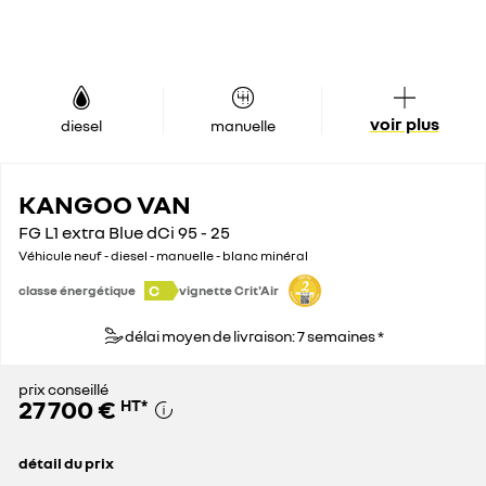
voir plus
diesel
manuelle
KANGOO VAN
FG L1 extra Blue dCi 95 - 25
Véhicule neuf - diesel - manuelle - blanc minéral
C
classe énergétique
vignette Crit'Air
délai moyen de livraison: 7 semaines *
prix conseillé
27 700 €
HT
*
détail du prix
prix conseillé
27 700 €