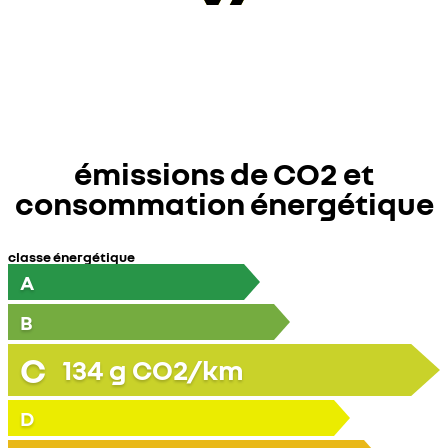
émissions de CO2 et
consommation énergétique
classe énergétique
A
B
C
134
g CO2/km
D