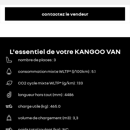
contactez le vendeur
L'essentiel de votre KANGOO VAN
nombre de places
3
consommation mixte WLTP* (l/100km)
5.1
CO2 cycle mixte WLTP* (g/km)
133
longueur hors tout (mm)
4486
charge utile (kg)
465.0
volume de chargement (m3)
3,3
poids total roulant (kg)
NC