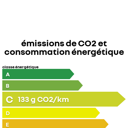
émissions de CO2 et
consommation énergétique
classe énergétique
A
B
C
133
g CO2/km
D
E