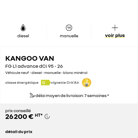
voir plus
diesel
manuelle
KANGOO VAN
FG L1 advance dCi 95 - 26
Véhicule neuf - diesel - manuelle - blanc minéral
C
classe énergétique
vignette Crit'Air
délai moyen de livraison: 7 semaines *
prix conseillé
26 200 €
HT
*
détail du prix
prix conseillé
26 200 €