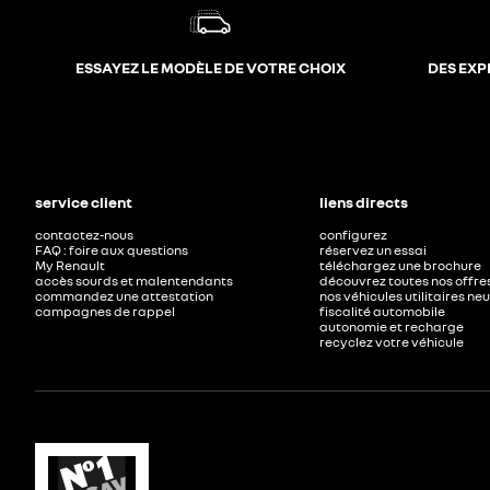
ESSAYEZ LE MODÈLE DE VOTRE CHOIX
DES EXP
service client
liens directs
contactez-nous
configurez
FAQ : foire aux questions
réservez un essai
My Renault
téléchargez une brochure
accès sourds et malentendants
découvrez toutes nos offre
commandez une attestation
nos véhicules utilitaires ne
campagnes de rappel
fiscalité automobile
autonomie et recharge
recyclez votre véhicule