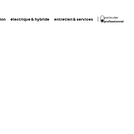
particulier
ion
électrique & hybride
entretien & services
professionnel