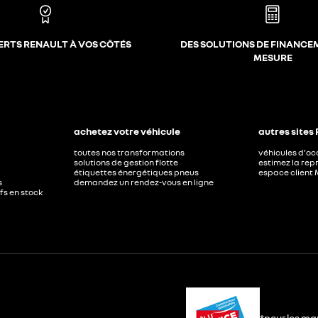
ERTS RENAULT À VOS CÔTÉS
DES SOLUTIONS DE FINANCE
MESURE
achetez votre véhicule
autres sites
toutes nos transformations
véhicules d'o
solutions de gestion flotte
estimez la repr
étiquettes énergétiques pneus
espace client 
s
demandez un rendez-vous en ligne
ufs en stock
*pour les ma