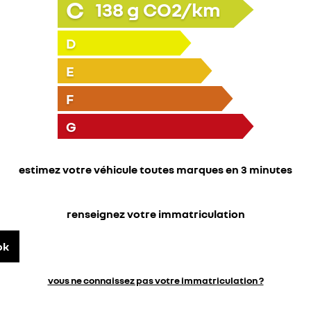
C
138
g CO2/km
D
E
F
G
estimez votre véhicule toutes marques en 3 minutes
renseignez votre immatriculation
ok
vous ne connaissez pas votre immatriculation ?