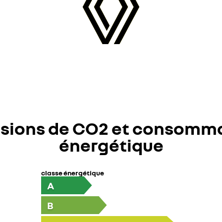
sions de CO2 et consomm
énergétique
classe énergétique
A
B