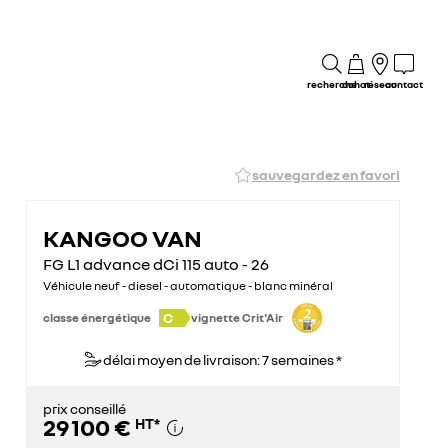
recherche
achat
réseau
contact
sauvegardez en favori
KANGOO VAN
FG L1 advance dCi 115 auto - 26
Véhicule neuf - diesel - automatique - blanc minéral
C
classe énergétique
vignette Crit'Air
délai moyen de livraison: 7 semaines *
prix conseillé
29 100 €
HT
*