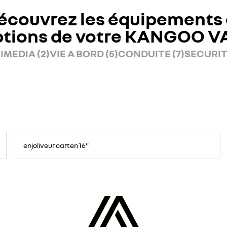
écouvrez les équipements 
ptions de votre KANGOO V
IMEDIA (2)
VIE A BORD (5)
CONDUITE (7)
SECURITE
enjoliveur carten 16"