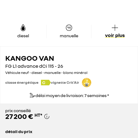
voir plus
diesel
manuelle
KANGOO VAN
FG L1 advance dCi 115 - 26
Véhicule neuf - diesel - manuelle - blanc minéral
C
classe énergétique
vignette Crit'Air
délai moyen de livraison: 7 semaines *
prix conseillé
27 200 €
HT
*
détail du prix
prix conseillé
27 200 €