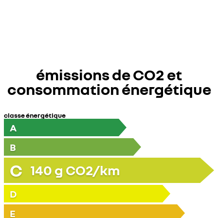
émissions de CO2 et
consommation énergétique
classe énergétique
A
B
C
140
g CO2/km
D
E