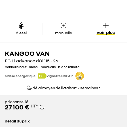
voir plus
diesel
manuelle
KANGOO VAN
FG L1 advance dCi 115 - 26
Véhicule neuf - diesel - manuelle - blanc minéral
C
classe énergétique
vignette Crit'Air
délai moyen de livraison: 7 semaines *
prix conseillé
27 100 €
HT
*
détail du prix
prix conseillé
27 100 €