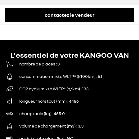
contactez le vendeur
L'essentiel de votre KANGOO VAN
nombre de places
3
consommation mixte WLTP* (l/100km)
5.1
CO2 cycle mixte WLTP* (g/km)
133
longueur hors tout (mm)
4486
charge utile (kg)
465.0
volume de chargement (m3)
3,3
poids total roulant (kg)
NC