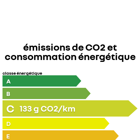
émissions de CO2 et
consommation énergétique
classe énergétique
A
B
C
133
g CO2/km
D
E