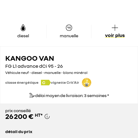
voir plus
diesel
manuelle
KANGOO VAN
FG L1 advance dCi 95 - 26
Véhicule neuf - diesel - manuelle - blanc minéral
C
classe énergétique
vignette Crit'Air
délai moyen de livraison: 3 semaines *
prix conseillé
26 200 €
HT
*
détail du prix
prix conseillé
26 200 €