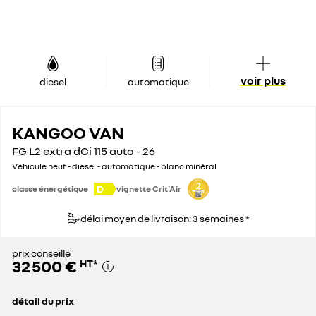
voir plus
diesel
automatique
KANGOO VAN
FG L2 extra dCi 115 auto - 26
Véhicule neuf - diesel - automatique - blanc minéral
D
classe énergétique
vignette Crit'Air
délai moyen de livraison: 3 semaines *
prix conseillé
32 500 €
HT
*
détail du prix
prix conseillé
32 500 €