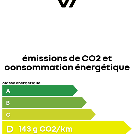
émissions de CO2 et
consommation énergétique
classe énergétique
A
B
C
D
143
g CO2/km