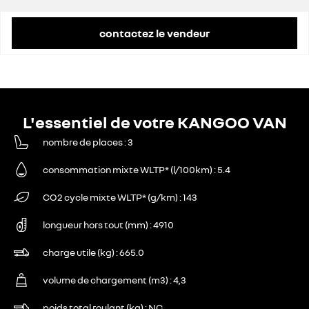
contactez le vendeur
L'essentiel de votre KANGOO VAN
nombre de places
3
consommation mixte WLTP* (l/100km)
5.4
CO2 cycle mixte WLTP* (g/km)
143
longueur hors tout (mm)
4910
charge utile (kg)
665.0
volume de chargement (m3)
4,3
poids total roulant (kg)
NC