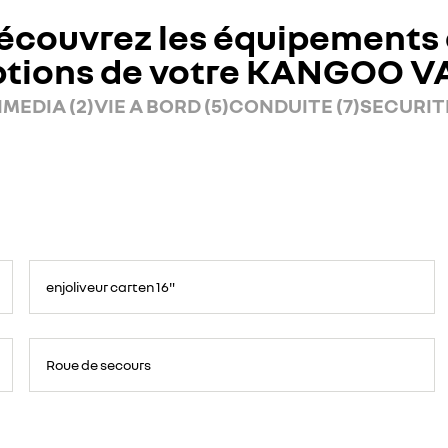
écouvrez les équipements 
ptions de votre KANGOO V
MEDIA (2)
VIE A BORD (5)
CONDUITE (7)
SECURITE
enjoliveur carten 16"
Roue de secours