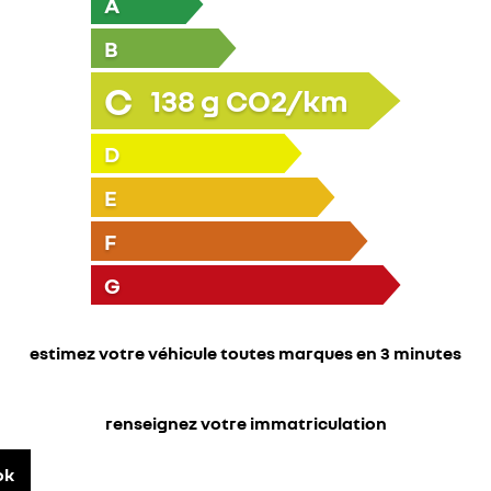
A
B
C
138
g CO2/km
D
E
F
G
estimez votre véhicule toutes marques en 3 minutes
renseignez votre immatriculation
ok