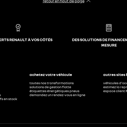
retour en haut de page​
ERTS RENAULT À VOS CÔTÉS
DES SOLUTIONS DE FINANCE
MESURE
achetez votre véhicule
autres sites
toutes nos transformations
véhicules d'o
solutions de gestion flotte
estimez la repr
étiquettes énergétiques pneus
espace client 
s
demandez un rendez-vous en ligne
ufs en stock