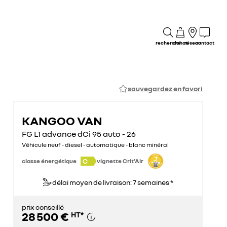
recherche
achat
réseau
contact
sauvegardez en favori
KANGOO VAN
FG L1 advance dCi 95 auto - 26
Véhicule neuf - diesel - automatique - blanc minéral
C
classe énergétique
vignette Crit'Air
délai moyen de livraison: 7 semaines *
prix conseillé
28 500 €
HT
*