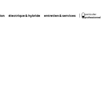
particulier
ion
électrique & hybride
entretien & services
professionnel