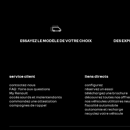
ESSAYEZ LE MODÈLE DE VOTRE CHOIX
DES EXP
service client
liens directs
contactez-nous
configurez
FAQ : foire aux questions
réservez un essai
My Renault
téléchargez une brochure
accès sourds et malentendants
découvrez toutes nos offre
commandez une attestation
nos véhicules utilitaires ne
campagnes de rappel
fiscalité automobile
autonomie et recharge
recyclez votre véhicule