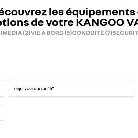
écouvrez les équipements 
ptions de votre KANGOO V
IMEDIA (2)
VIE A BORD (5)
CONDUITE (7)
SECURITE
enjoliveur carten 16"