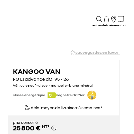
recherche
achat
réseau
contact
sauvegardez en favori
KANGOO VAN
FG L1 advance dCi 95 - 26
Véhicule neuf - diesel - manuelle - blanc minéral
C
classe énergétique
vignette Crit'Air
délai moyen de livraison: 3 semaines *
prix conseillé
25 800 €
HT
*