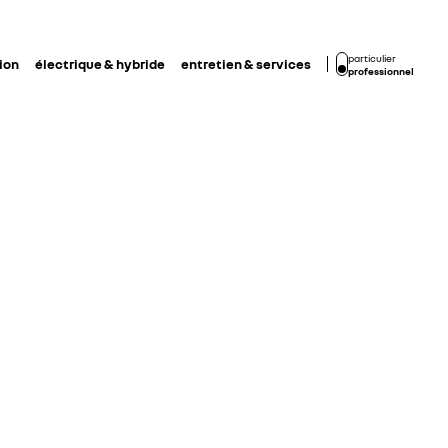
particulier
ion
électrique & hybride
entretien & services
professionnel