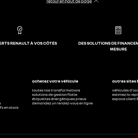
retour en haut de page​
ERTS RENAULT À VOS CÔTÉS
DES SOLUTIONS DE FINANCE
MESURE
achetez votre véhicule
autres sites
toutes nos transformations
véhicules d'o
solutions de gestion flotte
estimez la repr
étiquettes énergétiques pneus
espace client 
s
demandez un rendez-vous en ligne
ufs en stock