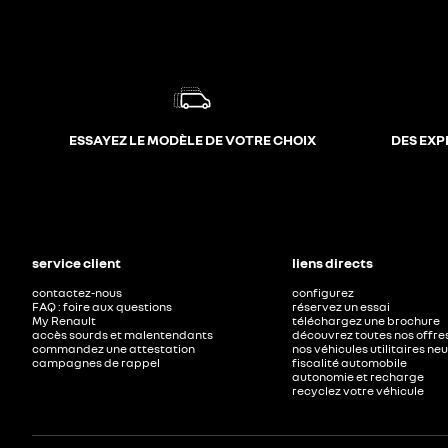
ESSAYEZ LE MODÈLE DE VOTRE CHOIX
DES EXP
service client
liens directs
contactez-nous
configurez
FAQ : foire aux questions
réservez un essai
My Renault
téléchargez une brochure
accès sourds et malentendants
découvrez toutes nos offre
commandez une attestation
nos véhicules utilitaires ne
campagnes de rappel
fiscalité automobile
autonomie et recharge
recyclez votre véhicule