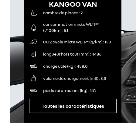
KANGOO VAN
nombre de places
2
consommation mixte WLTP*
(l/100km)
5.1
CO2 cycle mixte WLTP* (g/km)
133
longueur hors tout (mm)
4486
charge utile (kg)
458.0
volume de chargement (m3)
3,3
poids total roulant (kg)
NC
Toutes les caractéristiques