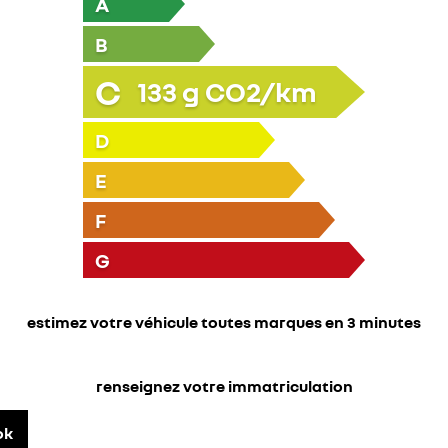
A
B
C
133
g CO2/km
D
E
F
G
estimez votre véhicule toutes marques en 3 minutes
renseignez votre immatriculation
ok