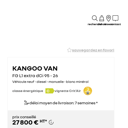
recherche
achat
réseau
contact
sauvegardez en favori
KANGOO VAN
FG L1 extra dCi 95 - 26
Véhicule neuf - diesel - manuelle - blanc minéral
C
classe énergétique
vignette Crit'Air
délai moyen de livraison: 7 semaines *
prix conseillé
27 800 €
HT
*