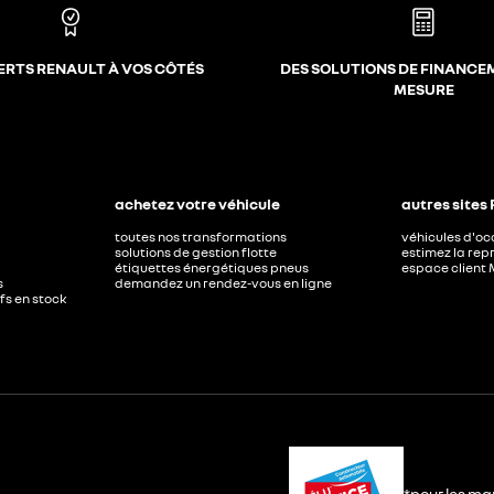
ERTS RENAULT À VOS CÔTÉS
DES SOLUTIONS DE FINANCE
MESURE
achetez votre véhicule
autres sites
toutes nos transformations
véhicules d'o
solutions de gestion flotte
estimez la repr
étiquettes énergétiques pneus
espace client 
s
demandez un rendez-vous en ligne
ufs en stock
*pour les ma