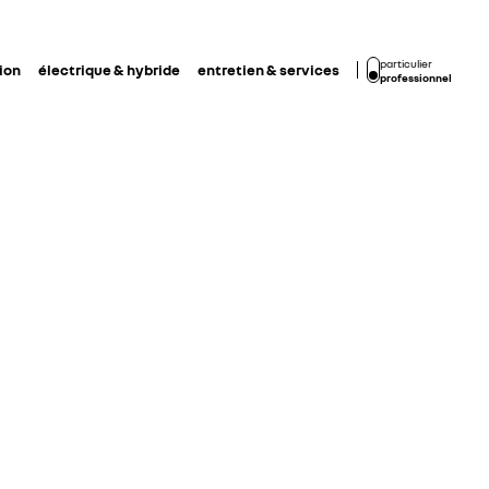
particulier
ion
électrique & hybride
entretien & services
professionnel