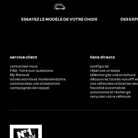
ESSAYEZ LE MODÈLE DE VOTRE CHOIX
DES EXP
service client
liens directs
contactez-nous
configurez
FAQ : foire aux questions
réservez un essai
My Renault
téléchargez une brochure
accès sourds et malentendants
découvrez toutes nos offre
commandez une attestation
nos véhicules utilitaires ne
campagnes de rappel
fiscalité automobile
autonomie et recharge
recyclez votre véhicule