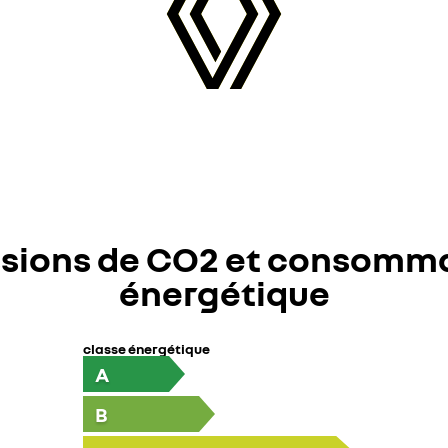
sions de CO2 et consomm
énergétique
classe énergétique
A
B