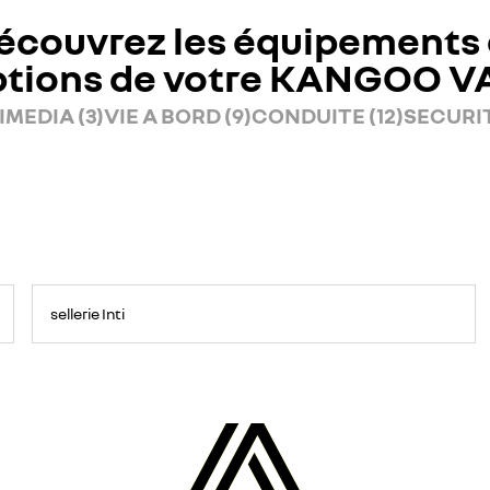
écouvrez les équipements 
ptions de votre KANGOO V
MEDIA (3)
VIE A BORD (9)
CONDUITE (12)
SECURITE
sellerie Inti