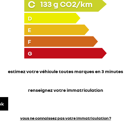
C
133
g CO2/km
D
E
F
G
estimez votre véhicule toutes marques en 3 minutes
renseignez votre immatriculation
ok
vous ne connaissez pas votre immatriculation ?