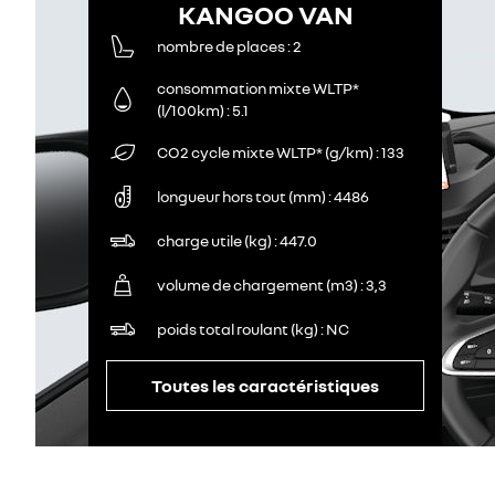
KANGOO VAN
nombre de places
2
consommation mixte WLTP*
(l/100km)
5.1
CO2 cycle mixte WLTP* (g/km)
133
longueur hors tout (mm)
4486
charge utile (kg)
447.0
volume de chargement (m3)
3,3
poids total roulant (kg)
NC
Toutes les caractéristiques