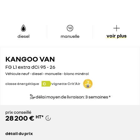
voir plus
diesel
manuelle
KANGOO VAN
FG L1 extra dCi 95 - 26
Véhicule neuf - diesel - manuelle - blanc minéral
C
classe énergétique
vignette Crit'Air
délai moyen de livraison: 3 semaines *
prix conseillé
28 200 €
HT
*
détail du prix
prix conseillé
28 200 €