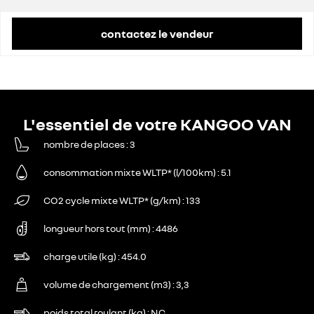
contactez le vendeur
L'essentiel de votre KANGOO VAN
nombre de places
3
consommation mixte WLTP* (l/100km)
5.1
CO2 cycle mixte WLTP* (g/km)
133
longueur hors tout (mm)
4486
charge utile (kg)
454.0
volume de chargement (m3)
3,3
poids total roulant (kg)
NC