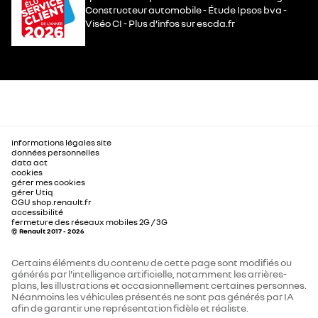
Constructeur automobile - Étude Ipsos bva -
Viséo CI - Plus d’infos sur escda.fr
informations légales site
données personnelles
data act
cookies
gérer mes cookies
gérer Utiq
CGU shop.renault.fr
accessibilité
fermeture des réseaux mobiles 2G / 3G
© Renault 2017 - 2026
Certains éléments du contenu de cette page sont modifiés ou
générés par l'intelligence artificielle, notamment les arrières-
plans, les illustrations et occasionnellement certaines personnes.
Néanmoins les véhicules présentés ne sont pas générés par IA
afin de garantir une représentation fidèle et réaliste.