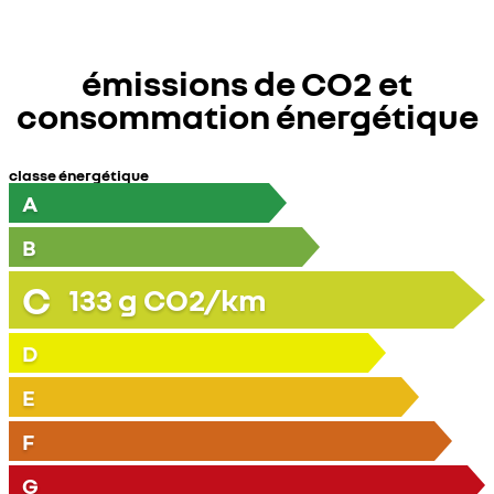
émissions de CO2 et
consommation énergétique
classe énergétique
A
B
C
133
g CO2/km
D
E
F
G