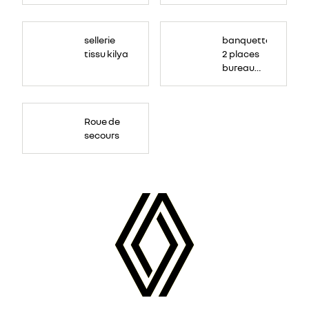
sellerie
banquette
tissu kilya
2 places
bureau
mobile
Roue de
secours