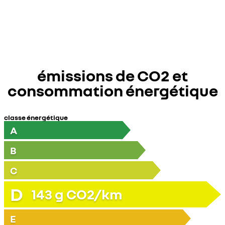
émissions de CO2 et
consommation énergétique
classe énergétique
A
B
C
D
143
g CO2/km
E