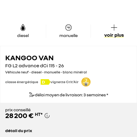
voir plus
diesel
manuelle
KANGOO VAN
FG L2 advance dCi 115 - 26
Véhicule neuf - diesel - manuelle - blanc minéral
D
classe énergétique
vignette Crit'Air
délai moyen de livraison: 3 semaines *
prix conseillé
28 200 €
HT
*
détail du prix
prix conseillé
28 200 €