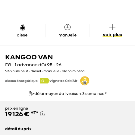
voir plus
diesel
manuelle
KANGOO VAN
FG L1 advance dCi 95 - 26
Véhicule neuf - diesel - manuelle - blanc minéral
C
classe énergétique
vignette Crit'Air
délai moyen de livraison: 3 semaines *
prix en ligne
19 126 €
HT
*
détail du prix
prix conseillé
26 200 €