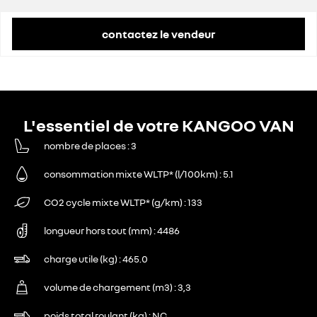
remise concessionnaire déduite
7 074 €
contactez le vendeur
L'essentiel de votre KANGOO VAN
nombre de places
3
consommation mixte WLTP* (l/100km)
5.1
CO2 cycle mixte WLTP* (g/km)
133
longueur hors tout (mm)
4486
charge utile (kg)
465.0
volume de chargement (m3)
3,3
poids total roulant (kg)
NC