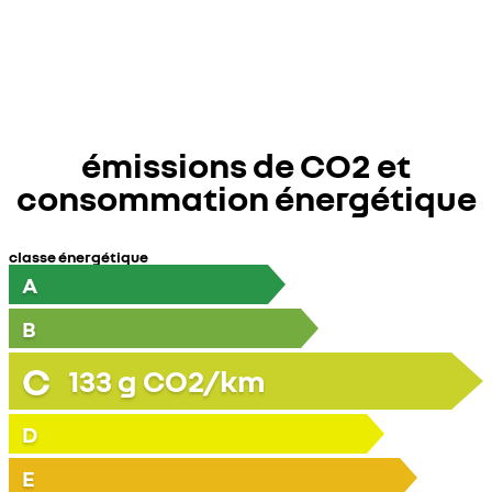
émissions de CO2 et
consommation énergétique
classe énergétique
A
B
C
133
g CO2/km
D
E