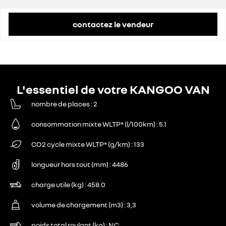
contactez le vendeur
L'essentiel de votre KANGOO VAN
nombre de places
2
consommation mixte WLTP* (l/100km)
5.1
CO2 cycle mixte WLTP* (g/km)
133
longueur hors tout (mm)
4486
charge utile (kg)
458.0
volume de chargement (m3)
3,3
poids total roulant (kg)
NC