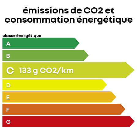
émissions de CO2 et
consommation énergétique
classe énergétique
A
B
C
133
g CO2/km
D
E
F
G