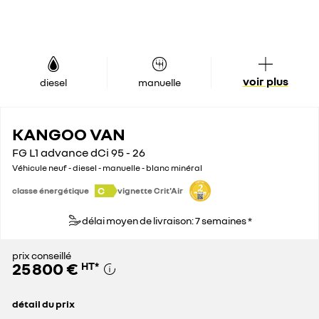
voir plus
diesel
manuelle
KANGOO VAN
FG L1 advance dCi 95 - 26
Véhicule neuf - diesel - manuelle - blanc minéral
C
classe énergétique
vignette Crit'Air
délai moyen de livraison: 7 semaines *
prix conseillé
25 800 €
HT
*
détail du prix
prix conseillé
25 800 €