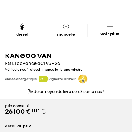
voir plus
diesel
manuelle
KANGOO VAN
FG L1 advance dCi 95 - 26
Véhicule neuf - diesel - manuelle - blanc minéral
C
classe énergétique
vignette Crit'Air
délai moyen de livraison: 3 semaines *
prix conseillé
26 100 €
HT
*
détail du prix
prix conseillé
26 100 €