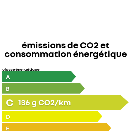
émissions de CO2 et
consommation énergétique
classe énergétique
A
B
C
136
g CO2/km
D
E