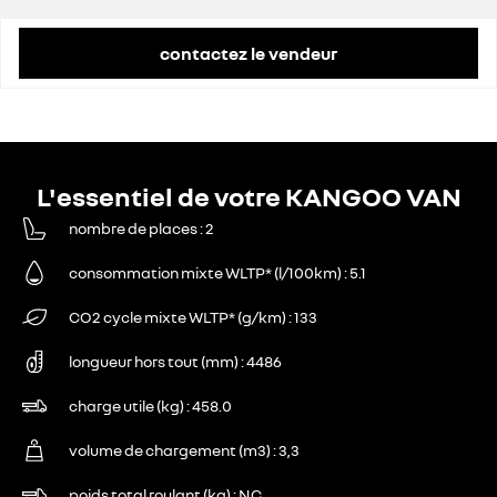
contactez le vendeur
L'essentiel de votre KANGOO VAN
nombre de places
2
consommation mixte WLTP* (l/100km)
5.1
CO2 cycle mixte WLTP* (g/km)
133
longueur hors tout (mm)
4486
charge utile (kg)
458.0
volume de chargement (m3)
3,3
poids total roulant (kg)
NC