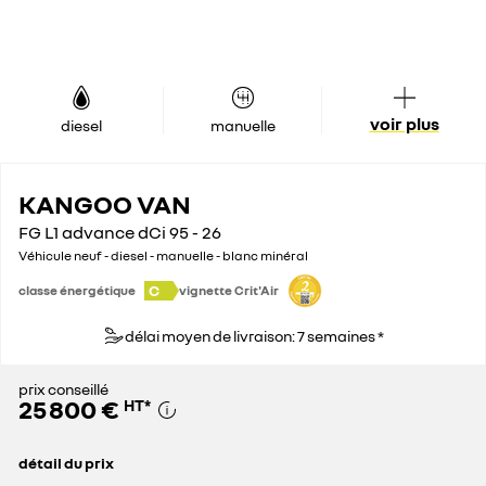
voir plus
diesel
manuelle
KANGOO VAN
FG L1 advance dCi 95 - 26
Véhicule neuf - diesel - manuelle - blanc minéral
C
classe énergétique
vignette Crit'Air
délai moyen de livraison: 7 semaines *
prix conseillé
25 800 €
HT
*
détail du prix
prix conseillé
25 800 €