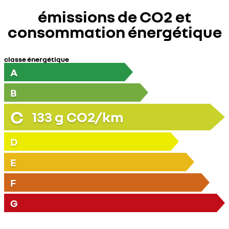
émissions de CO2 et
consommation énergétique
classe énergétique
A
B
C
133
g CO2/km
D
E
F
G