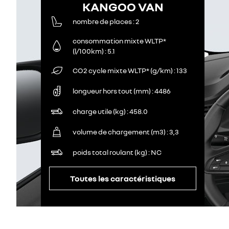
KANGOO VAN
nombre de places
2
consommation mixte WLTP*
(l/100km)
5.1
CO2 cycle mixte WLTP* (g/km)
133
longueur hors tout (mm)
4486
charge utile (kg)
458.0
volume de chargement (m3)
3,3
poids total roulant (kg)
NC
Toutes les caractéristiques