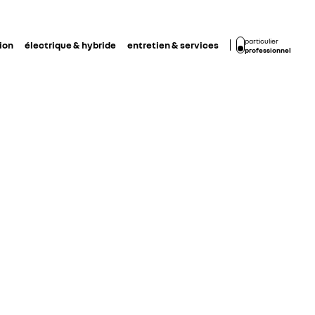
particulier
ion
électrique & hybride
entretien & services
professionnel