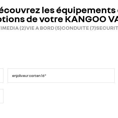
écouvrez les équipements 
ptions de votre KANGOO V
IMEDIA (2)
VIE A BORD (5)
CONDUITE (7)
SECURITE
enjoliveur carten 16"