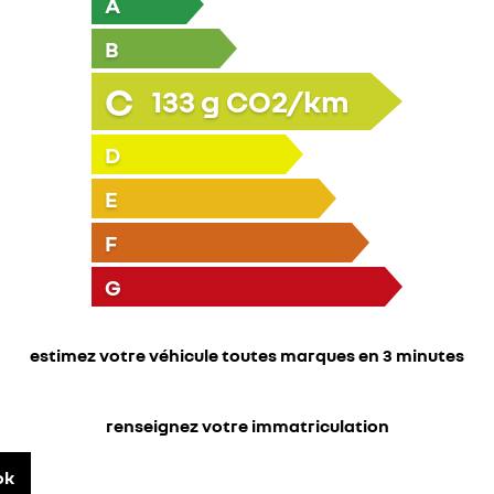
A
B
C
133
g CO2/km
D
E
F
G
estimez votre véhicule toutes marques en 3 minutes
renseignez votre immatriculation
ok