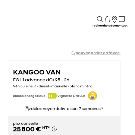
recherche
achat
réseau
contact
sauvegardez en favori
KANGOO VAN
FG L1 advance dCi 95 - 26
Véhicule neuf - diesel - manuelle - blanc minéral
C
classe énergétique
vignette Crit'Air
délai moyen de livraison: 7 semaines *
prix conseillé
25 800 €
HT
*