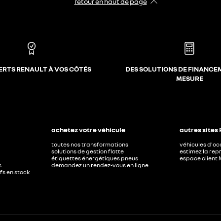
retour en haut de page​
ERTS RENAULT À VOS CÔTÉS
DES SOLUTIONS DE FINANCE
MESURE
achetez votre véhicule
autres sites
toutes nos transformations
véhicules d'o
solutions de gestion flotte
estimez la repr
étiquettes énergétiques pneus
espace client 
s
demandez un rendez-vous en ligne
ufs en stock