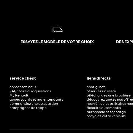
ESSAYEZ LE MODÈLE DE VOTRE CHOIX
DES EXP
service client
liens directs
contactez-nous
configurez
FAQ : foire aux questions
réservez un essai
My Renault
téléchargez une brochure
accès sourds et malentendants
découvrez toutes nos offre
commandez une attestation
nos véhicules utilitaires ne
campagnes de rappel
fiscalité automobile
autonomie et recharge
recyclez votre véhicule