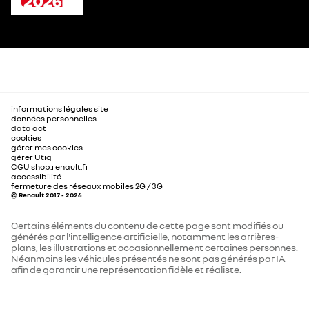
informations légales site
données personnelles
data act
cookies
gérer mes cookies
gérer Utiq
CGU shop.renault.fr
accessibilité
fermeture des réseaux mobiles 2G / 3G
© Renault 2017 - 2026
Certains éléments du contenu de cette page sont modifiés ou
générés par l'intelligence artificielle, notamment les arrières-
plans, les illustrations et occasionnellement certaines personnes.
Néanmoins les véhicules présentés ne sont pas générés par IA
afin de garantir une représentation fidèle et réaliste.