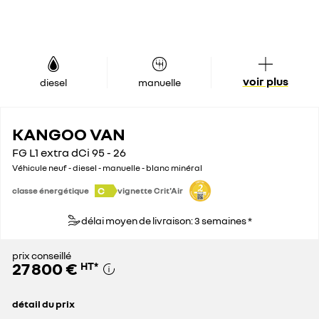
voir plus
diesel
manuelle
KANGOO VAN
FG L1 extra dCi 95 - 26
Véhicule neuf - diesel - manuelle - blanc minéral
C
classe énergétique
vignette Crit'Air
délai moyen de livraison: 3 semaines *
prix conseillé
27 800 €
HT
*
détail du prix
prix conseillé
27 800 €