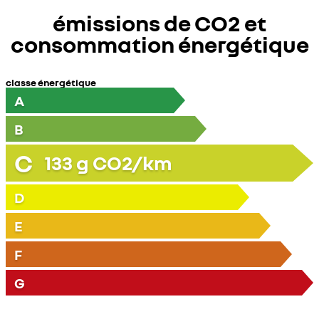
émissions de CO2 et
consommation énergétique
classe énergétique
A
B
C
133
g CO2/km
D
E
F
G