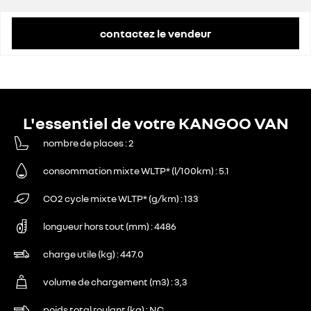
contactez le vendeur
L'essentiel de votre KANGOO VAN
nombre de places
2
consommation mixte WLTP* (l/100km)
5.1
CO2 cycle mixte WLTP* (g/km)
133
longueur hors tout (mm)
4486
charge utile (kg)
447.0
volume de chargement (m3)
3,3
poids total roulant (kg)
NC