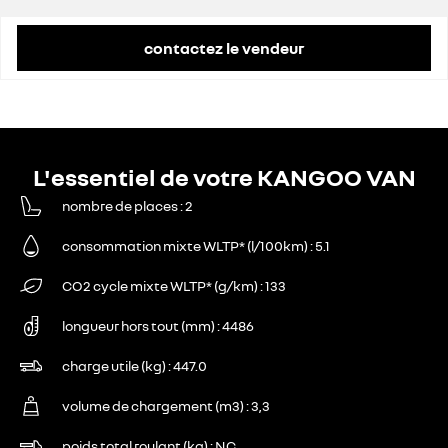
contactez le vendeur
L'essentiel de votre KANGOO VAN
nombre de places
2
consommation mixte WLTP* (l/100km)
5.1
CO2 cycle mixte WLTP* (g/km)
133
longueur hors tout (mm)
4486
charge utile (kg)
447.0
volume de chargement (m3)
3,3
poids total roulant (kg)
NC