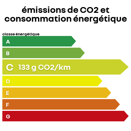
émissions de CO2 et
consommation énergétique
classe énergétique
A
B
C
133
g CO2/km
D
E
F
G