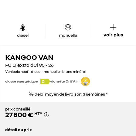
voir plus
diesel
manuelle
KANGOO VAN
FG L1 extra dCi 95 - 26
Véhicule neuf - diesel - manuelle - blanc minéral
C
classe énergétique
vignette Crit'Air
délai moyen de livraison: 3 semaines *
prix conseillé
27 800 €
HT
*
détail du prix
prix conseillé
27 800 €