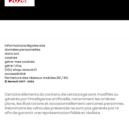
informations légales site
données personnelles
data act
cookies
gérer mes cookies
gérer Utiq
CGU shop.renault.fr
accessibilité
fermeture des réseaux mobiles 2G / 3G
© Renault 2017 - 2026
Certains éléments du contenu de cette page sont modifiés ou
générés par l'intelligence artificielle, notamment les arrières-
plans, les illustrations et occasionnellement certaines personnes.
Néanmoins les véhicules présentés ne sont pas générés par IA
afin de garantir une représentation fidèle et réaliste.