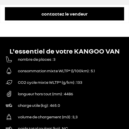
contactez le vendeur
L'essentiel de votre KANGOO VAN
nombre de places
3
consommation mixte WLTP* (l/100km)
5.1
CO2 cycle mixte WLTP* (g/km)
133
longueur hors tout (mm)
4486
charge utile (kg)
465.0
volume de chargement (m3)
3,3
poids total roulant (kg)
NC