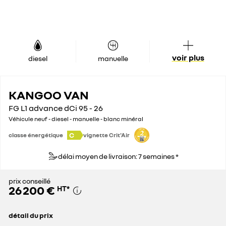
voir plus
diesel
manuelle
KANGOO VAN
FG L1 advance dCi 95 - 26
Véhicule neuf - diesel - manuelle - blanc minéral
C
classe énergétique
vignette Crit'Air
délai moyen de livraison: 7 semaines *
prix conseillé
26 200 €
HT
*
détail du prix
prix conseillé
26 200 €