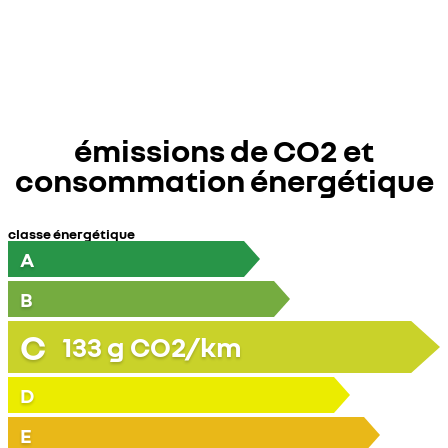
émissions de CO2 et
consommation énergétique
classe énergétique
A
B
C
133
g CO2/km
D
E