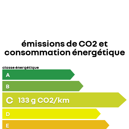
émissions de CO2 et
consommation énergétique
classe énergétique
A
B
C
133
g CO2/km
D
E