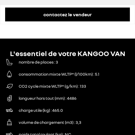
contactez le vendeur
L'essentiel de votre KANGOO VAN
nombre de places
3
consommation mixte WLTP* (l/100km)
5.1
CO2 cycle mixte WLTP* (g/km)
133
longueur hors tout (mm)
4486
charge utile (kg)
465.0
volume de chargement (m3)
3,3
poids total roulant (kg)
NC