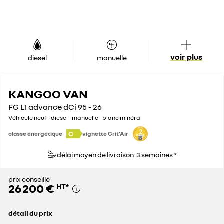
voir plus
diesel
manuelle
KANGOO VAN
FG L1 advance dCi 95 - 26
Véhicule neuf - diesel - manuelle - blanc minéral
C
classe énergétique
vignette Crit'Air
délai moyen de livraison: 3 semaines *
prix conseillé
26 200 €
HT
*
détail du prix
prix conseillé
26 200 €