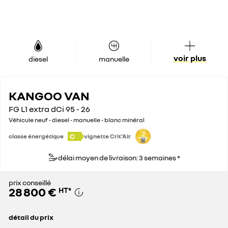
voir plus
diesel
manuelle
KANGOO VAN
FG L1 extra dCi 95 - 26
Véhicule neuf - diesel - manuelle - blanc minéral
C
classe énergétique
vignette Crit'Air
délai moyen de livraison: 3 semaines *
prix conseillé
28 800 €
HT
*
détail du prix
prix conseillé
28 800 €