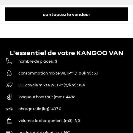
contactez le vendeur
L'essentiel de votre KANGOO VAN
nombre de places
3
consommation mixte WLTP* (l/100km)
5.1
CO2 cycle mixte WLTP* (g/km)
134
longueur hors tout (mm)
4486
charge utile (kg)
437.0
volume de chargement (m3)
3,3
poids total roulant (kg)
NC