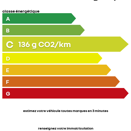
classe énergétique
A
B
C
136
g CO2/km
D
E
F
G
estimez votre véhicule toutes marques en 3 minutes
renseignez votre immatriculation