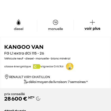
voir plus
diesel
manuelle
KANGOO VAN
FG L1 extra dCi 115 - 26
Véhicule neuf - diesel - manuelle - blanc minéral
C
classe énergétique
vignette Crit'Air
RENAULT VIRY-CHATILLON
délai moyen de livraison: 7 semaines *
prix conseillé
28 600 €
HT
*
détail du prix