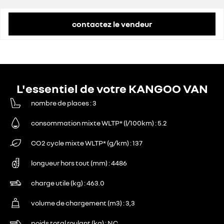
remise concessionnaire déduite
8 888 €
contactez le vendeur
L'essentiel de votre KANGOO VAN
nombre de places
3
consommation mixte WLTP* (l/100km)
5.2
CO2 cycle mixte WLTP* (g/km)
137
longueur hors tout (mm)
4486
charge utile (kg)
463.0
volume de chargement (m3)
3,3
poids total roulant (kg)
NC