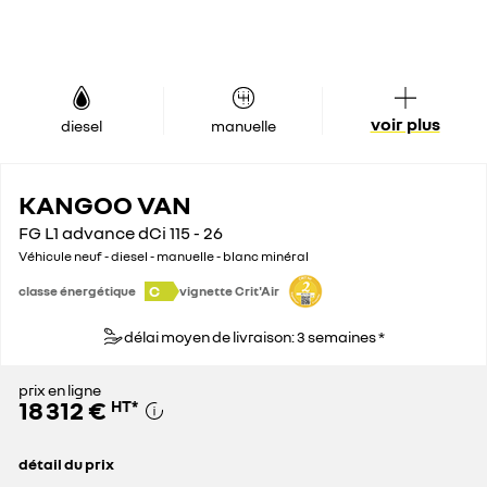
voir plus
diesel
manuelle
KANGOO VAN
FG L1 advance dCi 115 - 26
Véhicule neuf - diesel - manuelle - blanc minéral
C
classe énergétique
vignette Crit'Air
délai moyen de livraison: 3 semaines *
prix en ligne
18 312 €
HT
*
détail du prix
prix conseillé
27 200 €