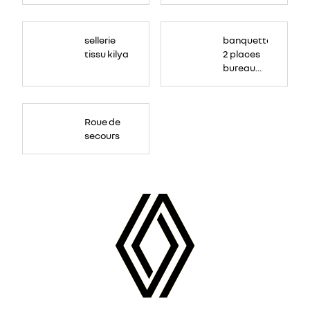
sellerie
banquette
tissu kilya
2 places
bureau
mobile
Roue de
secours