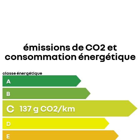
émissions de CO2 et
consommation énergétique
classe énergétique
A
B
C
137
g CO2/km
D
E