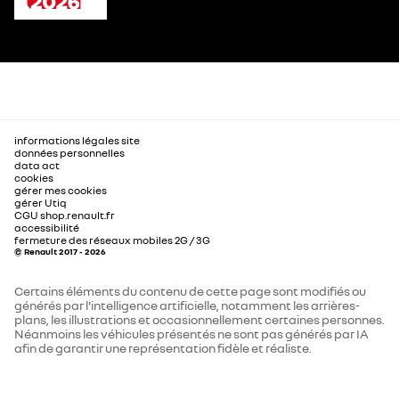
informations légales site
données personnelles
data act
cookies
gérer mes cookies
gérer Utiq
CGU shop.renault.fr
accessibilité
fermeture des réseaux mobiles 2G / 3G
© Renault 2017 - 2026
Certains éléments du contenu de cette page sont modifiés ou
générés par l'intelligence artificielle, notamment les arrières-
plans, les illustrations et occasionnellement certaines personnes.
Néanmoins les véhicules présentés ne sont pas générés par IA
afin de garantir une représentation fidèle et réaliste.