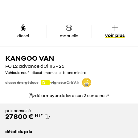
voir plus
diesel
manuelle
KANGOO VAN
FG L2 advance dCi 115 - 26
Véhicule neuf - diesel - manuelle - blanc minéral
D
classe énergétique
vignette Crit'Air
délai moyen de livraison: 3 semaines *
prix conseillé
27 800 €
HT
*
détail du prix
prix conseillé
27 800 €