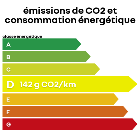
émissions de CO2 et
consommation énergétique
classe énergétique
A
B
C
D
142
g CO2/km
E
F
G