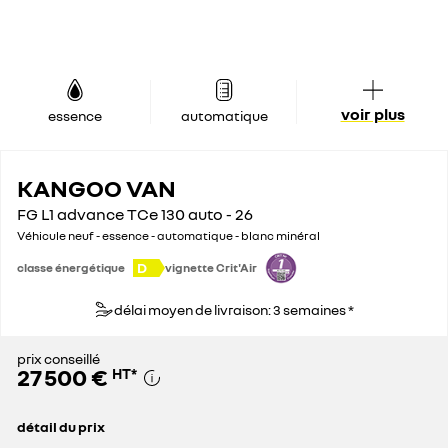
voir plus
essence
automatique
KANGOO VAN
FG L1 advance TCe 130 auto - 26
Véhicule neuf - essence - automatique - blanc minéral
D
classe énergétique
vignette Crit'Air
délai moyen de livraison: 3 semaines *
prix conseillé
27 500 €
HT
*
détail du prix
prix conseillé
27 500 €