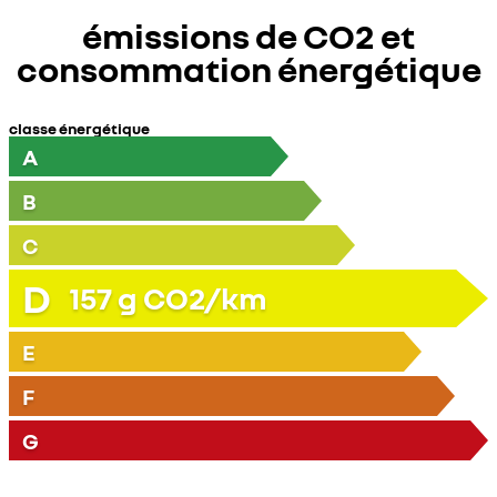
émissions de CO2 et
consommation énergétique
classe énergétique
A
B
C
D
157
g CO2/km
E
F
G