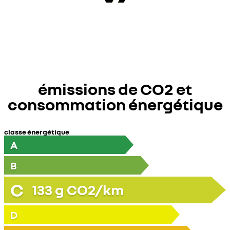
émissions de CO2 et
consommation énergétique
classe énergétique
A
B
C
133
g CO2/km
D