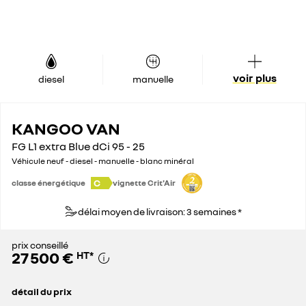
voir plus
diesel
manuelle
KANGOO VAN
FG L1 extra Blue dCi 95 - 25
Véhicule neuf - diesel - manuelle - blanc minéral
C
classe énergétique
vignette Crit'Air
délai moyen de livraison: 3 semaines *
prix conseillé
27 500 €
HT
*
détail du prix
prix conseillé
27 500 €