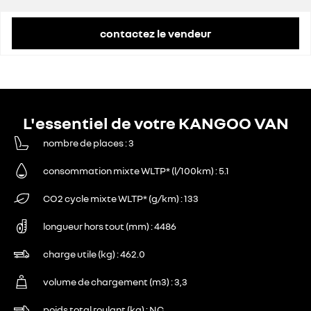
contactez le vendeur
L'essentiel de votre KANGOO VAN
nombre de places
3
consommation mixte WLTP* (l/100km)
5.1
CO2 cycle mixte WLTP* (g/km)
133
longueur hors tout (mm)
4486
charge utile (kg)
462.0
volume de chargement (m3)
3,3
poids total roulant (kg)
NC