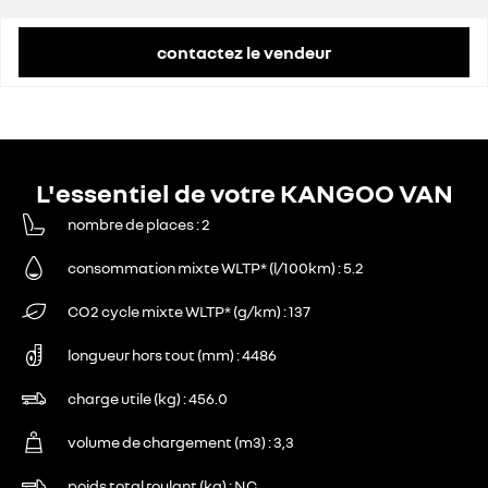
contactez le vendeur
L'essentiel de votre KANGOO VAN
nombre de places
2
consommation mixte WLTP* (l/100km)
5.2
CO2 cycle mixte WLTP* (g/km)
137
longueur hors tout (mm)
4486
charge utile (kg)
456.0
volume de chargement (m3)
3,3
poids total roulant (kg)
NC