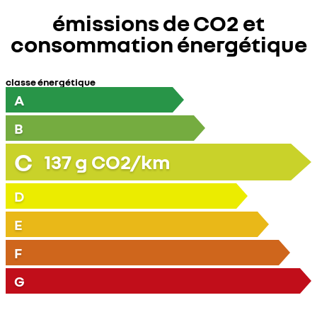
émissions de CO2 et
consommation énergétique
classe énergétique
A
B
C
137
g CO2/km
D
E
F
G