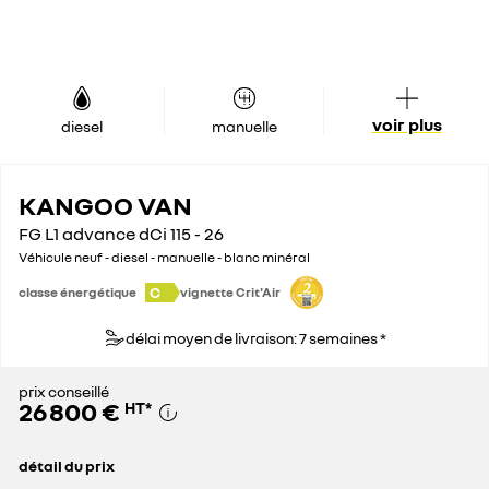
voir plus
diesel
manuelle
KANGOO VAN
FG L1 advance dCi 115 - 26
Véhicule neuf - diesel - manuelle - blanc minéral
C
classe énergétique
vignette Crit'Air
délai moyen de livraison: 7 semaines *
prix conseillé
26 800 €
HT
*
détail du prix
prix conseillé
26 800 €