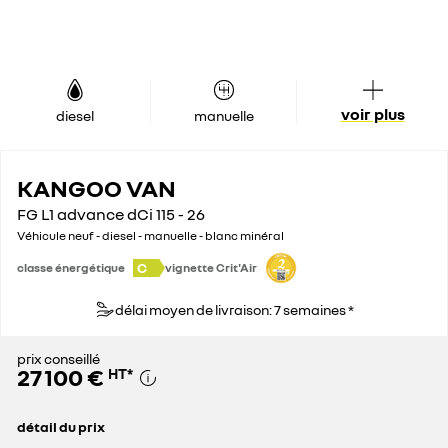
voir plus
diesel
manuelle
KANGOO VAN
FG L1 advance dCi 115 - 26
Véhicule neuf - diesel - manuelle - blanc minéral
C
classe énergétique
vignette Crit'Air
délai moyen de livraison: 7 semaines *
prix conseillé
27 100 €
HT
*
détail du prix
prix conseillé
27 100 €