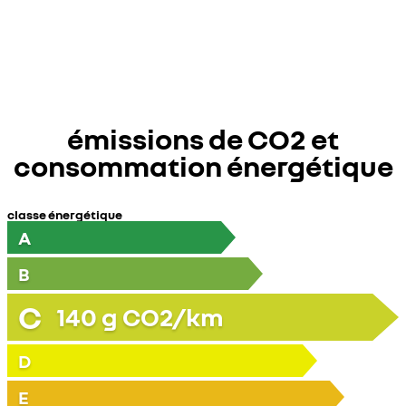
émissions de CO2 et
consommation énergétique
classe énergétique
A
B
C
140
g CO2/km
D
E