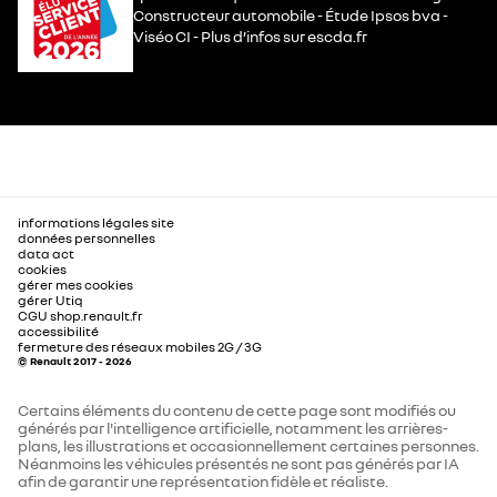
Constructeur automobile - Étude Ipsos bva -
Viséo CI - Plus d’infos sur escda.fr
informations légales site
données personnelles
data act
cookies
gérer mes cookies
gérer Utiq
CGU shop.renault.fr
accessibilité
fermeture des réseaux mobiles 2G / 3G
© Renault 2017 - 2026
Certains éléments du contenu de cette page sont modifiés ou
générés par l'intelligence artificielle, notamment les arrières-
plans, les illustrations et occasionnellement certaines personnes.
Néanmoins les véhicules présentés ne sont pas générés par IA
afin de garantir une représentation fidèle et réaliste.