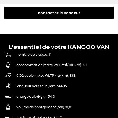
contactez le vendeur
L'essentiel de votre KANGOO VAN
nombre de places
3
consommation mixte WLTP* (l/100km)
5.1
CO2 cycle mixte WLTP* (g/km)
133
longueur hors tout (mm)
4486
charge utile (kg)
454.0
volume de chargement (m3)
3,3
poids total roulant (kg)
NC