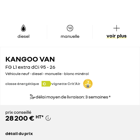
voir plus
diesel
manuelle
KANGOO VAN
FG L1 extra dCi 95 - 26
Véhicule neuf - diesel - manuelle - blanc minéral
C
classe énergétique
vignette Crit'Air
délai moyen de livraison: 3 semaines *
prix conseillé
28 200 €
HT
*
détail du prix
prix conseillé
28 200 €