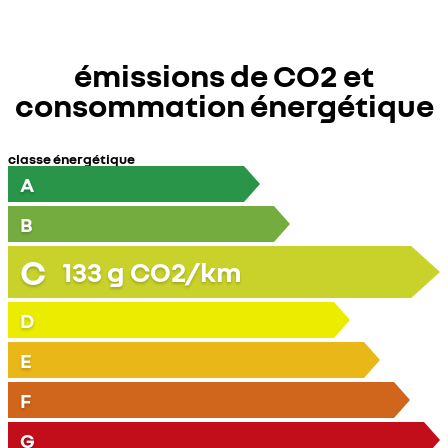
émissions de CO2 et
consommation énergétique
classe énergétique
A
B
C
133
g CO2/km
D
E
F
G